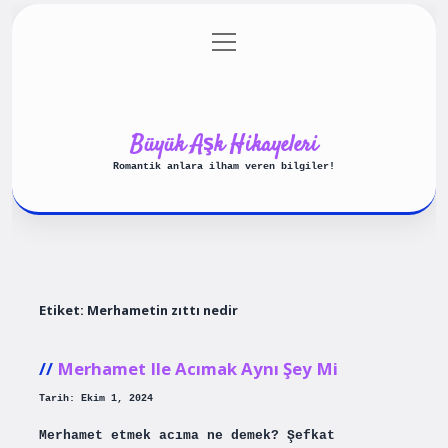
menüyü
Anasayfa
Gizlilik Politikası
aç
Yasal Uyarı
Hakkımızda
Büyük Aşk Hikayeleri
Romantik anlara ilham veren bilgiler!
Etiket:
Merhametin zıttı nedir
Merhamet Ile Acımak Aynı Şey Mi
Tarih: Ekim 1, 2024
Merhamet etmek acıma ne demek? Şefkat