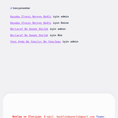
Son yorumlar
Kasaba Ilçesi Nereye Bağlı
için
admin
Kasaba Ilçesi Nereye Bağlı
için
Emine
Bertaraf Ne Demek Sözlük
için
admin
Bertaraf Ne Demek Sözlük
için
Köz
Yeni Ayda Ne Yapılır Ne Yapılmaz
için
admin
riş
betexpergiris.casino
betexper güncel giriş
Reklam ve İletişim:
E-mail:
backlinkpaneli@gmail.com
Teams: