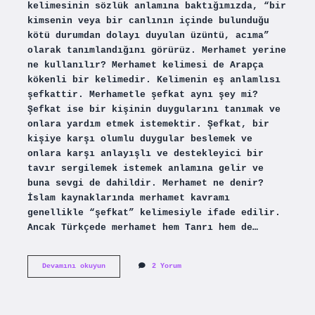
kelimesinin sözlük anlamına baktığımızda, “bir
kimsenin veya bir canlının içinde bulunduğu
kötü durumdan dolayı duyulan üzüntü, acıma”
olarak tanımlandığını görürüz. Merhamet yerine
ne kullanılır? Merhamet kelimesi de Arapça
kökenli bir kelimedir. Kelimenin eş anlamlısı
şefkattir. Merhametle şefkat aynı şey mi?
Şefkat ise bir kişinin duygularını tanımak ve
onlara yardım etmek istemektir. Şefkat, bir
kişiye karşı olumlu duygular beslemek ve
onlara karşı anlayışlı ve destekleyici bir
tavır sergilemek istemek anlamına gelir ve
buna sevgi de dahildir. Merhamet ne denir?
İslam kaynaklarında merhamet kavramı
genellikle “şefkat” kelimesiyle ifade edilir.
Ancak Türkçede merhamet hem Tanrı hem de…
Merhamet
Devamını okuyun
2 Yorum
Ile
Acımak
Aynı
Şey
Mi