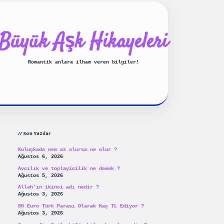
Büyük Aşk Hikayeleri
Romantik anlara ilham veren bilgiler!
Sidebar
ilbet yeni giriş
betexpergiris
Son Yazılar
Kuluçkada nem az olursa ne olur ?
Ağustos 6, 2026
Avcılık ve toplayicilik ne demek ?
Ağustos 5, 2026
Allah’ın ikinci adı nedir ?
Ağustos 3, 2026
80 Euro Türk Parası Olarak Kaç TL Ediyor ?
Ağustos 3, 2026