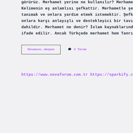
görürüz. Merhamet yerine ne kullanılır? Merhame
Kelimenin eş anlamlısı şefkattir. Merhametle şe
tanımak ve onlara yardım etmek istemektir. Şefk
onlara karşı anlayışlı ve destekleyici bir tavı
dahildir. Merhamet ne denir? İslam kaynaklarınd
ifade edilir. Ancak Türkçede merhamet hem Tanrı
Merhamet
Devamını okuyun
2 Yorum
Ile
Acımak
Aynı
Şey
Mi
https://www.novaforum.com.tr
https://sparkify.c