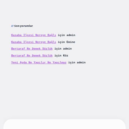
Son yorumlar
Kasaba Ilçesi Nereye Bağlı
için
admin
Kasaba Ilçesi Nereye Bağlı
için
Emine
Bertaraf Ne Demek Sözlük
için
admin
Bertaraf Ne Demek Sözlük
için
Köz
Yeni Ayda Ne Yapılır Ne Yapılmaz
için
admin
ş
betexpergiris.casino
betexper güncel giriş