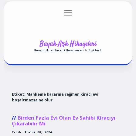
menüyü
Anasayfa
Gizlilik Politikası
aç
Yasal Uyarı
Hakkımızda
Büyük Aşk Hikayeleri
Romantik anlara ilham veren bilgiler!
Etiket:
Mahkeme kararına rağmen kiracı evi
boşaltmazsa ne olur
Birden Fazla Evi Olan Ev Sahibi Kiracıyı
Çıkarabilir Mi
Tarih: Aralık 26, 2024