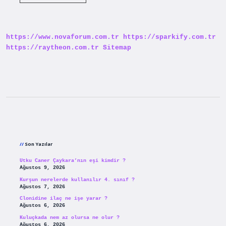
Fazla
Evi
Olan
Ev
Sahibi
https://www.novaforum.com.tr
https://sparkify.com.tr
Kiracıyı
Çıkarabilir
https://raytheon.com.tr
Sitemap
Mi
Sidebar
Son Yazılar
Utku Caner Çaykara’nın eşi kimdir ?
Ağustos 9, 2026
Kurşun nerelerde kullanılır 4. sınıf ?
Ağustos 7, 2026
Clonidine ilaç ne işe yarar ?
Ağustos 6, 2026
Kuluçkada nem az olursa ne olur ?
Ağustos 6, 2026