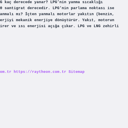
G kaç derecede yanar? LPG’nin yanma sıcaklığı
0 santigrat derecedir. LPG’nin parlama noktası ise
anmalı mı? İçten yanmalı motorlar yakıtın (benzin,
erjiyi mekanik enerjiye dönüştürür. Yakıt, motorun
irer ve ısı enerjisi açığa çıkar. LPG ve LNG zehirli
om.tr
https://raytheon.com.tr
Sitemap