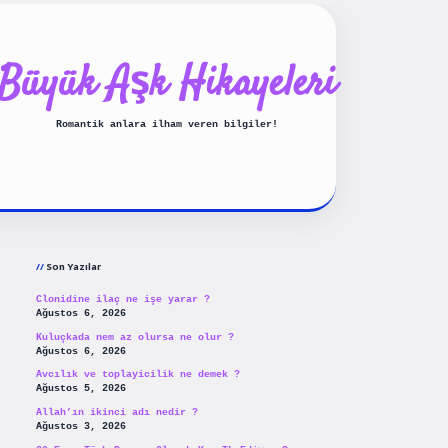
Büyük Aşk Hikayeleri
Romantik anlara ilham veren bilgiler!
Sidebar
ilbet yeni giriş
betexpergiris
Son Yazılar
Clonidine ilaç ne işe yarar ?
Ağustos 6, 2026
Kuluçkada nem az olursa ne olur ?
Ağustos 6, 2026
Avcılık ve toplayicilik ne demek ?
Ağustos 5, 2026
Allah’ın ikinci adı nedir ?
Ağustos 3, 2026