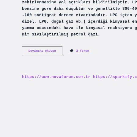
zehirlenmesine yol açtıkları bildirilmiştir. LP
benzine göre daha düşüktür ve genellikle 300-40
-100 santigrat derece civarındadır. LPG içten y
dizel, LPG, doğal gaz vb.) içerdiği kimyasal en
yanma odasındaki hava ile kimyasal reaksiyona g
mi? Sıvılaştırılmış petrol gazı…
Lpg
Devamını okuyun
2 Yorum
Yanıcı
Mı
https://www.novaforum.com.tr
https://sparkify.c