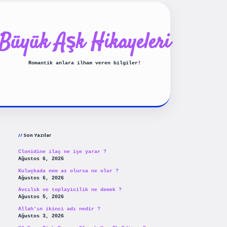
Büyük Aşk Hikayeleri
Romantik anlara ilham veren bilgiler!
Sidebar
ilbet yeni giriş
betexpergiris
Son Yazılar
Clonidine ilaç ne işe yarar ?
Ağustos 6, 2026
Kuluçkada nem az olursa ne olur ?
Ağustos 6, 2026
Avcılık ve toplayicilik ne demek ?
Ağustos 5, 2026
Allah’ın ikinci adı nedir ?
Ağustos 3, 2026