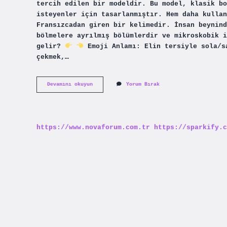
tercih edilen bir modeldir. Bu model, klasik bo
isteyenler için tasarlanmıştır. Hem daha kullan
Fransızcadan giren bir kelimedir. İnsan beynind
bölmelere ayrılmış bölümlerdir ve mikroskobik 
gelir?
Emoji Anlamı: Elin tersiyle sola/s
çekmek,…
Lop
Devamını okuyun
Yorum Bırak
Mu
Lob
Mu
https://www.novaforum.com.tr
https://sparkify.c