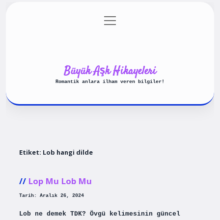
menüyü
Anasayfa
Gizlilik Politikası
aç
Yasal Uyarı
Hakkımızda
Büyük Aşk Hikayeleri
Romantik anlara ilham veren bilgiler!
Etiket:
Lob hangi dilde
Lop Mu Lob Mu
Tarih: Aralık 26, 2024
Lob ne demek TDK? Övgü kelimesinin güncel