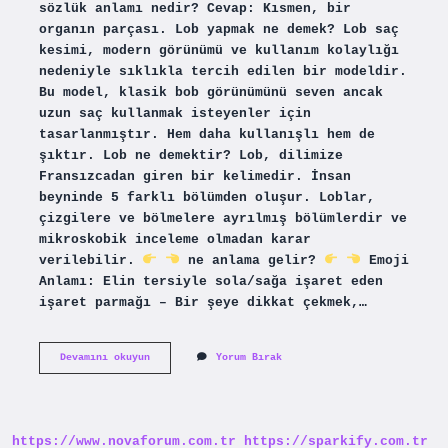
sözlük anlamı nedir? Cevap: Kısmen, bir
organın parçası. Lob yapmak ne demek? Lob saç
kesimi, modern görünümü ve kullanım kolaylığı
nedeniyle sıklıkla tercih edilen bir modeldir.
Bu model, klasik bob görünümünü seven ancak
uzun saç kullanmak isteyenler için
tasarlanmıştır. Hem daha kullanışlı hem de
şıktır. Lob ne demektir? Lob, dilimize
Fransızcadan giren bir kelimedir. İnsan
beyninde 5 farklı bölümden oluşur. Loblar,
çizgilere ve bölmelere ayrılmış bölümlerdir ve
mikroskobik inceleme olmadan karar
verilebilir.
ne anlama gelir?
Emoji
Anlamı: Elin tersiyle sola/sağa işaret eden
işaret parmağı – Bir şeye dikkat çekmek,…
Lop
Devamını okuyun
Yorum Bırak
Mu
Lob
Mu
https://www.novaforum.com.tr
https://sparkify.com.tr