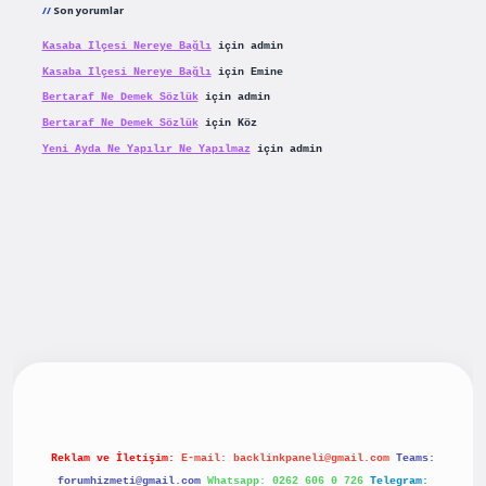
Son yorumlar
Kasaba Ilçesi Nereye Bağlı
için
admin
Kasaba Ilçesi Nereye Bağlı
için
Emine
Bertaraf Ne Demek Sözlük
için
admin
Bertaraf Ne Demek Sözlük
için
Köz
Yeni Ayda Ne Yapılır Ne Yapılmaz
için
admin
riş
betexpergiris.casino
betexper güncel giriş
Reklam ve İletişim:
E-mail:
backlinkpaneli@gmail.com
Teams:
forumhizmeti@gmail.com
Whatsapp: 0262 606 0 726
Telegram: