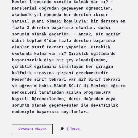
Meslek lisesinde sınıfta kalmak var mı? ·
Derslerini doğrudan geçemeyen öğrenciler,
akademik yıl sonunda her dersten ikişer
yarıyıl puanı olması koşuluyla; bir dersten en
fazla 3 dersten başarısız olanlar, dersi
sorumlu olarak geçerler. · Ancak, alt notlar
dâhil toplam 6’dan fazla dersten başarısız
olanlar sınıf tekrarı yaparlar. Çıraklık
okulunda kalma var mı? Çıraklık eğitiminde
başarısızlık diye bir şey olmadığından,
çıraklık eğitimini tamamlayan her çırağın
kalfalık sınavına girmesi gerekmektedir.
Mesem’de sınıf tekrarı var mı? Sınıf tekrarı
ve öğrenim hakkı MADDE 59-1/ d) Mesleki eğitim
merkezleri tarafından açılan programlara
kayıtlı öğrencilerden; dersi doğrudan veya
sorumlu olarak geçemeyenler ile devamsızlık
nedeniyle başarısız sayılanlar…
Mesleki
Devamını okuyun
2 Yorum
Ve
Teknik