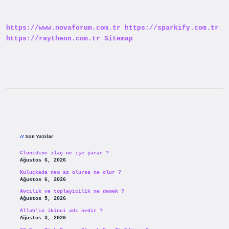
Anadolu
Lisesinde
Kalma
https://www.novaforum.com.tr
https://sparkify.com.tr
Var
Mı
https://raytheon.com.tr
Sitemap
Sidebar
Son Yazılar
Clonidine ilaç ne işe yarar ?
Ağustos 6, 2026
Kuluçkada nem az olursa ne olur ?
Ağustos 6, 2026
Avcılık ve toplayicilik ne demek ?
Ağustos 5, 2026
Allah’ın ikinci adı nedir ?
Ağustos 3, 2026