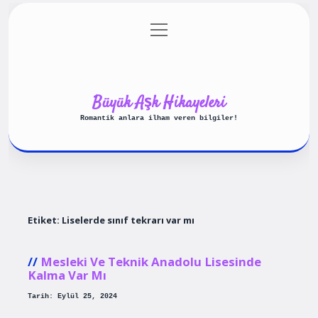
menüyü
Anasayfa
Gizlilik Politikası
aç
Yasal Uyarı
Hakkımızda
Büyük Aşk Hikayeleri
Romantik anlara ilham veren bilgiler!
Etiket:
Liselerde sınıf tekrarı var mı
Mesleki Ve Teknik Anadolu Lisesinde
Kalma Var Mı
Tarih: Eylül 25, 2024