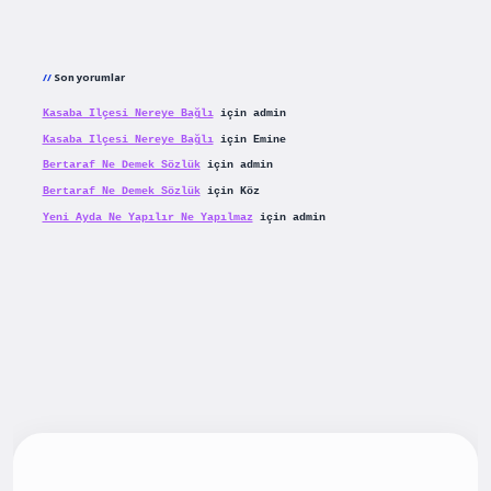
Son yorumlar
Kasaba Ilçesi Nereye Bağlı
için
admin
Kasaba Ilçesi Nereye Bağlı
için
Emine
Bertaraf Ne Demek Sözlük
için
admin
Bertaraf Ne Demek Sözlük
için
Köz
Yeni Ayda Ne Yapılır Ne Yapılmaz
için
admin
riş
betexpergiris.casino
betexper güncel giriş