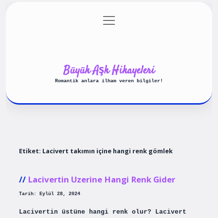
menüyü
Anasayfa
Gizlilik Politikası
aç
Yasal Uyarı
Hakkımızda
Büyük Aşk Hikayeleri
Romantik anlara ilham veren bilgiler!
Etiket:
Lacivert takımın içine hangi renk gömlek
Lacivertin Uzerine Hangi Renk Gider
Tarih: Eylül 28, 2024
Lacivertin üstüne hangi renk olur? Lacivert