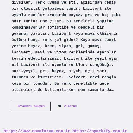
giysiler, renk uyumu ve stil açısından geniş
bir olasılık yelpazesi sunar. Lacivert ile
uyumlu renkler arasında beyaz, gri ve bej gibi
nötr tonlar öne çıkar. Bu renklerle yapılan
kombinasyonlar sofistike ve dengeli bir
görünüm yaratır. Lacivert koyu mavi elbisenin
üstüne hangi renk şal gider? Koyu mavi tunik
yerine beyaz, krem, siyah, gri, gümüş,
lacivert, mavi ve vizon renklerinde eşarplar
tercih edebilirsiniz. Lacivert ile yeşil uyar
mı? Lacivert ile uyumlu renkler; camgöbeği,
sarı-yeşil, gri, beyaz, siyah, açık sarı,
turuncu ve kırmızıdır. Lacivert, mavi rengin
koyu bir tonudur. Bu renk genellikle gece
elbiselerinde kullanılırken son zamanlarda…
Lacivertin
Devamını okuyun
2 Yorum
Uzerine
Hangi
Renk
Gider
https://www.novaforum.com.tr
https://sparkify.com.tr