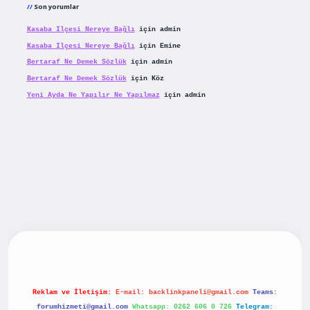
Son yorumlar
Kasaba Ilçesi Nereye Bağlı
için
admin
Kasaba Ilçesi Nereye Bağlı
için
Emine
Bertaraf Ne Demek Sözlük
için
admin
Bertaraf Ne Demek Sözlük
için
Köz
Yeni Ayda Ne Yapılır Ne Yapılmaz
için
admin
riş
betexpergiris.casino
betexper güncel giriş
Reklam ve İletişim:
E-mail:
backlinkpaneli@gmail.com
Teams:
forumhizmeti@gmail.com
Whatsapp: 0262 606 0 726
Telegram: