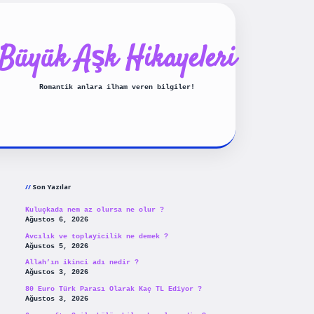
Büyük Aşk Hikayeleri
Romantik anlara ilham veren bilgiler!
Sidebar
ilbet yeni giriş
betexpergiris
Son Yazılar
Kuluçkada nem az olursa ne olur ?
Ağustos 6, 2026
Avcılık ve toplayicilik ne demek ?
Ağustos 5, 2026
Allah’ın ikinci adı nedir ?
Ağustos 3, 2026
80 Euro Türk Parası Olarak Kaç TL Ediyor ?
Ağustos 3, 2026