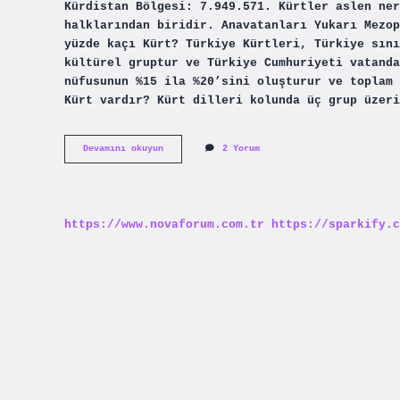
Kürdistan Bölgesi: 7.949.571. Kürtler aslen ner
halklarından biridir. Anavatanları Yukarı Mezop
yüzde kaçı Kürt? Türkiye Kürtleri, Türkiye sını
kültürel gruptur ve Türkiye Cumhuriyeti vatanda
nüfusunun %15 ila %20’sini oluşturur ve toplam 
Kürt vardır? Kürt dilleri kolunda üç grup üzer
Kürtler
Devamını okuyun
2 Yorum
Hangi
Ülkede
https://www.novaforum.com.tr
https://sparkify.c