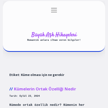
menüyü
Anasayfa
Gizlilik Politikası
aç
Yasal Uyarı
Hakkımızda
Büyük Aşk Hikayeleri
Romantik anlara ilham veren bilgiler!
Etiket:
Küme olması için ne gerekir
Kümelerin Ortak Özelliği Nedir
Tarih: Eylül 23, 2024
Kümede ortak özellik nedir? Kümenin her