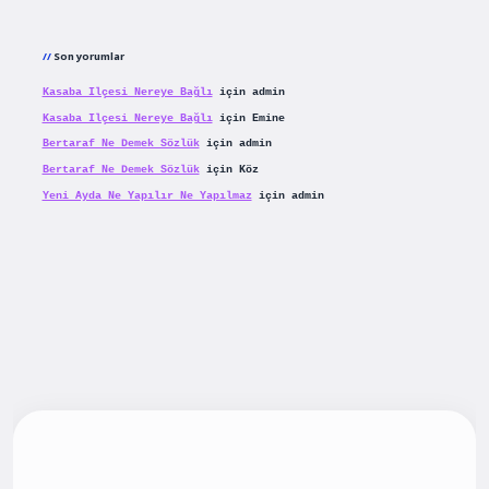
Son yorumlar
Kasaba Ilçesi Nereye Bağlı
için
admin
Kasaba Ilçesi Nereye Bağlı
için
Emine
Bertaraf Ne Demek Sözlük
için
admin
Bertaraf Ne Demek Sözlük
için
Köz
Yeni Ayda Ne Yapılır Ne Yapılmaz
için
admin
riş
betexpergiris.casino
betexper güncel giriş