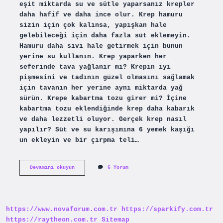
eşit miktarda su ve sütle yaparsanız krepler
daha hafif ve daha ince olur. Krep hamuru
sizin için çok kalınsa, yapışkan hale
gelebileceği için daha fazla süt eklemeyin.
Hamuru daha sıvı hale getirmek için bunun
yerine su kullanın. Krep yaparken her
seferinde tava yağlanır mı? Krepin iyi
pişmesini ve tadının güzel olmasını sağlamak
için tavanın her yerine aynı miktarda yağ
sürün. Krepe kabartma tozu girer mi? İçine
kabartma tozu eklendiğinde krep daha kabarık
ve daha lezzetli oluyor. Gerçek krep nasıl
yapılır? Süt ve su karışımına 6 yemek kaşığı
un ekleyin ve bir çırpma teli…
Pürüzsüz
Devamını okuyun
6 Yorum
Krep
Nasıl
Yapılır
https://www.novaforum.com.tr
https://sparkify.com.tr
https://raytheon.com.tr
Sitemap