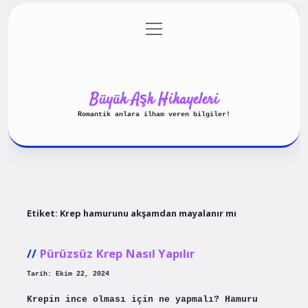
menüyü
Anasayfa
Gizlilik Politikası
aç
Yasal Uyarı
Hakkımızda
Büyük Aşk Hikayeleri
Romantik anlara ilham veren bilgiler!
Etiket:
Krep hamurunu akşamdan mayalanır mı
Pürüzsüz Krep Nasıl Yapılır
Tarih: Ekim 22, 2024
Krepin ince olması için ne yapmalı? Hamuru