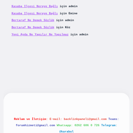
Kasaba Ilçesi Nereye Bağlı
için
admin
Kasaba Ilçesi Nereye Bağlı
için
Emine
Bertaraf Ne Demek Sözlük
için
admin
Bertaraf Ne Demek Sözlük
için
Köz
Yeni Ayda Ne Yapılır Ne Yapılmaz
için
admin
riş
betexpergiris.casino
betexper güncel giriş
Reklam ve İletişim:
E-mail:
backlinkpaneli@gmail.com
Teams:
forumhizmeti@gmail.com
Whatsapp: 0262 606 0 726
Telegram:
@karabul