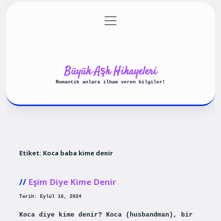
menüyü
Anasayfa
Gizlilik Politikası
aç
Yasal Uyarı
Hakkımızda
Büyük Aşk Hikayeleri
Romantik anlara ilham veren bilgiler!
Etiket:
Koca baba kime denir
Eşim Diye Kime Denir
Tarih: Eylül 16, 2024
Koca diye kime denir? Koca (husbandman), bir