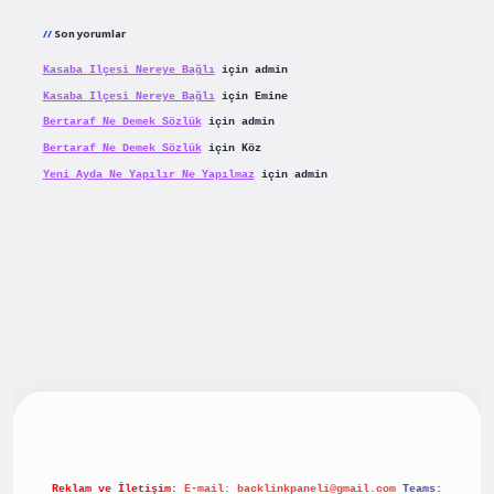
Son yorumlar
Kasaba Ilçesi Nereye Bağlı
için
admin
Kasaba Ilçesi Nereye Bağlı
için
Emine
Bertaraf Ne Demek Sözlük
için
admin
Bertaraf Ne Demek Sözlük
için
Köz
Yeni Ayda Ne Yapılır Ne Yapılmaz
için
admin
riş
betexpergiris.casino
betexper güncel giriş
Reklam ve İletişim:
E-mail:
backlinkpaneli@gmail.com
Teams: