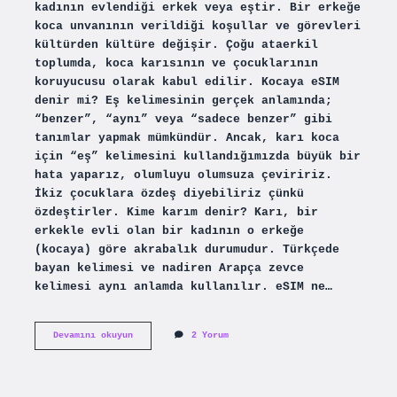
kadının evlendiği erkek veya eştir. Bir erkeğe
koca unvanının verildiği koşullar ve görevleri
kültürden kültüre değişir. Çoğu ataerkil
toplumda, koca karısının ve çocuklarının
koruyucusu olarak kabul edilir. Kocaya eSIM
denir mi? Eş kelimesinin gerçek anlamında;
“benzer”, “aynı” veya “sadece benzer” gibi
tanımlar yapmak mümkündür. Ancak, karı koca
için “eş” kelimesini kullandığımızda büyük bir
hata yaparız, olumluyu olumsuza çeviririz.
İkiz çocuklara özdeş diyebiliriz çünkü
özdeştirler. Kime karım denir? Karı, bir
erkekle evli olan bir kadının o erkeğe
(kocaya) göre akrabalık durumudur. Türkçede
bayan kelimesi ve nadiren Arapça zevce
kelimesi aynı anlamda kullanılır. eSIM ne…
Eşim
Devamını okuyun
2 Yorum
Diye
Kime
Denir