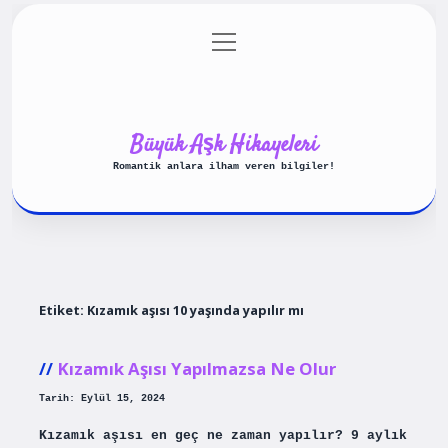
menüyü
Anasayfa
Gizlilik Politikası
aç
Yasal Uyarı
Hakkımızda
Büyük Aşk Hikayeleri
Romantik anlara ilham veren bilgiler!
Etiket:
Kızamık aşısı 10 yaşında yapılır mı
Kızamık Aşısı Yapılmazsa Ne Olur
Tarih: Eylül 15, 2024
Kızamık aşısı en geç ne zaman yapılır? 9 aylık