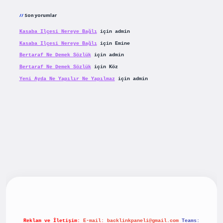
Son yorumlar
Kasaba Ilçesi Nereye Bağlı
için
admin
Kasaba Ilçesi Nereye Bağlı
için
Emine
Bertaraf Ne Demek Sözlük
için
admin
Bertaraf Ne Demek Sözlük
için
Köz
Yeni Ayda Ne Yapılır Ne Yapılmaz
için
admin
riş
betexpergiris.casino
betexper güncel giriş
Reklam ve İletişim:
E-mail:
backlinkpaneli@gmail.com
Teams: