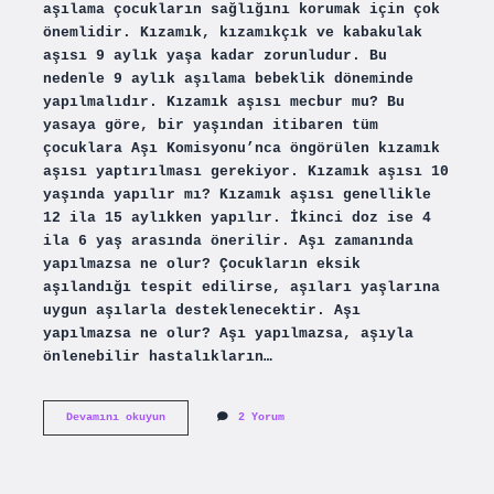
aşılama çocukların sağlığını korumak için çok
önemlidir. Kızamık, kızamıkçık ve kabakulak
aşısı 9 aylık yaşa kadar zorunludur. Bu
nedenle 9 aylık aşılama bebeklik döneminde
yapılmalıdır. Kızamık aşısı mecbur mu? Bu
yasaya göre, bir yaşından itibaren tüm
çocuklara Aşı Komisyonu’nca öngörülen kızamık
aşısı yaptırılması gerekiyor. Kızamık aşısı 10
yaşında yapılır mı? Kızamık aşısı genellikle
12 ila 15 aylıkken yapılır. İkinci doz ise 4
ila 6 yaş arasında önerilir. Aşı zamanında
yapılmazsa ne olur? Çocukların eksik
aşılandığı tespit edilirse, aşıları yaşlarına
uygun aşılarla desteklenecektir. Aşı
yapılmazsa ne olur? Aşı yapılmazsa, aşıyla
önlenebilir hastalıkların…
Kızamık
Devamını okuyun
2 Yorum
Aşısı
Yapılmazsa
Ne
Olur