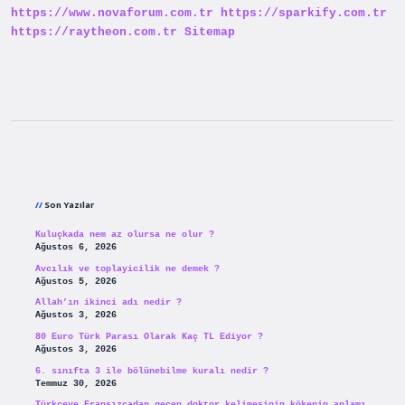
https://www.novaforum.com.tr
https://sparkify.com.tr
https://raytheon.com.tr
Sitemap
Sidebar
Son Yazılar
Kuluçkada nem az olursa ne olur ?
Ağustos 6, 2026
Avcılık ve toplayicilik ne demek ?
Ağustos 5, 2026
Allah’ın ikinci adı nedir ?
Ağustos 3, 2026
80 Euro Türk Parası Olarak Kaç TL Ediyor ?
Ağustos 3, 2026
6. sınıfta 3 ile bölünebilme kuralı nedir ?
Temmuz 30, 2026
Türkçeye Fransızcadan geçen doktor kelimesinin kökenin anlamı