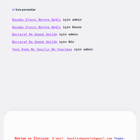
Son yorumlar
Kasaba Ilçesi Nereye Bağlı
için
admin
Kasaba Ilçesi Nereye Bağlı
için
Emine
Bertaraf Ne Demek Sözlük
için
admin
Bertaraf Ne Demek Sözlük
için
Köz
Yeni Ayda Ne Yapılır Ne Yapılmaz
için
admin
riş
betexpergiris.casino
betexper güncel giriş
Reklam ve İletişim:
E-mail:
backlinkpaneli@gmail.com
Teams: