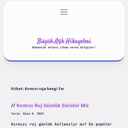
menüyü
Anasayfa
Gizlilik Politikası
aç
Yasal Uyarı
Hakkımızda
Büyük Aşk Hikayeleri
Romantik anlara ilham veren bilgiler!
Etiket:
Kırmızı ruja hangi far
Kırmızı Ruj Günlük Sürülür Mü
Tarih: Ekim 8, 2024
Kırmızı ruj günlük kullanılır mı? En popüler