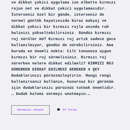
ve dikkat çekici uygulama ise elbette kırmızı
rujun net ve dikkat çekici uygulamasıdır.
İsterseniz özel bir günde, isterseniz de
normal günlük hayatınızda biraz makyaj ve
dikkat çekici bir kırmızı rujla anında ruh
halinizi yükseltebilirsiniz. Gündüz kırmızı
ruj sürülür mü? Kırmızı ruj artık sadece gece
kullanılmıyor, gündüz de sürebilirsiniz. Ama
burada en önemli nokta: Cilt tonunuza uygun
kırmızı bir ruj sürmelisiniz. Kırmızı ruj
sürerken nelere dikkat edilmeli? KIRMIZI RUJ
SÜRERKEN DİKKAT EDİLMESİ GEREKEN 4 ŞEY
Dudaklarınızı pürüzsüzleştirin. Hangi rengi
kullanırsanız kullanın, kusursuz bir görünüm
için dudaklarınızı pürüzsüz tutmak önemlidir.
… Dudak kalemi sürmeyi unutmayın.…
Kırmızı
Devamını okuyun
14 Yorum
Ruj
Günlük
Sürülür
Mü