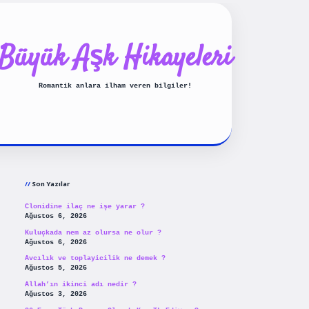
Büyük Aşk Hikayeleri
Romantik anlara ilham veren bilgiler!
Sidebar
ilbet yeni giriş
betexpergiri
Son Yazılar
Clonidine ilaç ne işe yarar ?
Ağustos 6, 2026
Kuluçkada nem az olursa ne olur ?
Ağustos 6, 2026
Avcılık ve toplayicilik ne demek ?
Ağustos 5, 2026
Allah’ın ikinci adı nedir ?
Ağustos 3, 2026