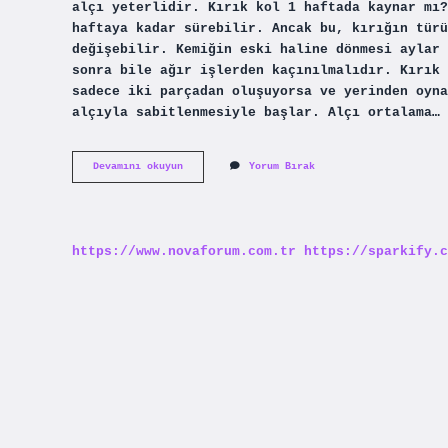
alçı yeterlidir. Kırık kol 1 haftada kaynar mı?
haftaya kadar sürebilir. Ancak bu, kırığın türü
değişebilir. Kemiğin eski haline dönmesi aylar 
sonra bile ağır işlerden kaçınılmalıdır. Kırık 
sadece iki parçadan oluşuyorsa ve yerinden oyna
alçıyla sabitlenmesiyle başlar. Alçı ortalama…
Kol
Devamını okuyun
Yorum Bırak
Kırık
Alçı
Kaç
Gün
Kalır
https://www.novaforum.com.tr
https://sparkify.c