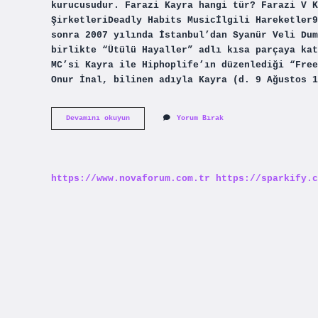
kurucusudur. Farazi Kayra hangi tür? Farazi V K
ŞirketleriDeadly Habits Musicİlgili Hareketler9
sonra 2007 yılında İstanbul’dan Syanür Veli Dum
birlikte “Ütülü Hayaller” adlı kısa parçaya kat
MC’si Kayra ile Hiphoplife’ın düzenlediği “Free
Onur İnal, bilinen adıyla Kayra (d. 9 Ağustos 1
Farazinin
Devamını okuyun
Yorum Bırak
Gerçek
Adı
Ne
https://www.novaforum.com.tr
https://sparkify.c