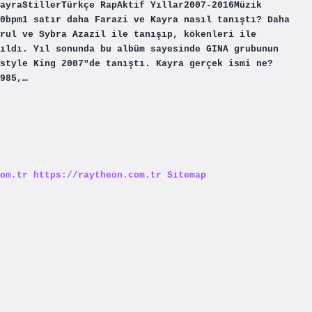
ayraStillerTürkçe RapAktif Yıllar2007-2016Müzik
0bpm1 satır daha Farazi ve Kayra nasıl tanıştı? Daha
rul ve Sybra Azazil ile tanışıp, kökenleri ile
ıldı. Yıl sonunda bu albüm sayesinde GINA grubunun
style King 2007″de tanıştı. Kayra gerçek ismi ne?
985,…
om.tr
https://raytheon.com.tr
Sitemap