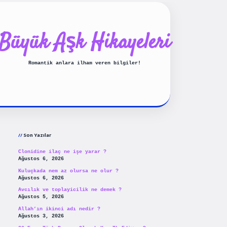
Büyük Aşk Hikayeleri
Romantik anlara ilham veren bilgiler!
Sidebar
ilbet yeni giriş
betexpergiris
Son Yazılar
Clonidine ilaç ne işe yarar ?
Ağustos 6, 2026
Kuluçkada nem az olursa ne olur ?
Ağustos 6, 2026
Avcılık ve toplayicilik ne demek ?
Ağustos 5, 2026
Allah’ın ikinci adı nedir ?
Ağustos 3, 2026