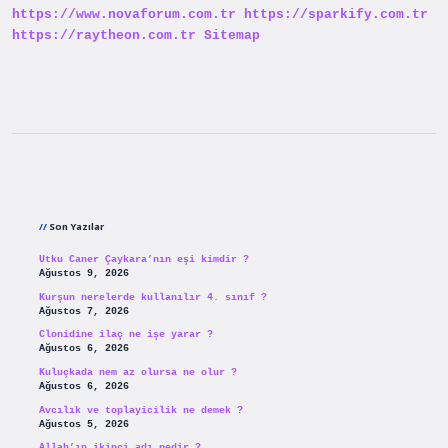
https://www.novaforum.com.tr
https://sparkify.com.tr
https://raytheon.com.tr
Sitemap
Sidebar
Son Yazılar
Utku Caner Çaykara’nın eşi kimdir ?
Ağustos 9, 2026
Kurşun nerelerde kullanılır 4. sınıf ?
Ağustos 7, 2026
Clonidine ilaç ne işe yarar ?
Ağustos 6, 2026
Kuluçkada nem az olursa ne olur ?
Ağustos 6, 2026
Avcılık ve toplayicilik ne demek ?
Ağustos 5, 2026
Allah’ın ikinci adı nedir ?