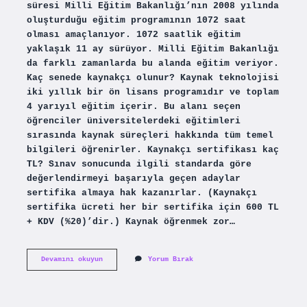
süresi Milli Eğitim Bakanlığı’nın 2008 yılında
oluşturduğu eğitim programının 1072 saat
olması amaçlanıyor. 1072 saatlik eğitim
yaklaşık 11 ay sürüyor. Milli Eğitim Bakanlığı
da farklı zamanlarda bu alanda eğitim veriyor.
Kaç senede kaynakçı olunur? Kaynak teknolojisi
iki yıllık bir ön lisans programıdır ve toplam
4 yarıyıl eğitim içerir. Bu alanı seçen
öğrenciler üniversitelerdeki eğitimleri
sırasında kaynak süreçleri hakkında tüm temel
bilgileri öğrenirler. Kaynakçı sertifikası kaç
TL? Sınav sonucunda ilgili standarda göre
değerlendirmeyi başarıyla geçen adaylar
sertifika almaya hak kazanırlar. (Kaynakçı
sertifika ücreti her bir sertifika için 600 TL
+ KDV (%20)’dir.) Kaynak öğrenmek zor…
Kaç
Devamını okuyun
Yorum Bırak
Ayda
Kaynak
Ustası
Olunur