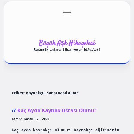
menüyü
Anasayfa
Gizlilik Politikası
aç
Yasal Uyarı
Hakkımızda
Büyük Aşk Hikayeleri
Romantik anlara ilham veren bilgiler!
Etiket:
Kaynakçı lisansı nasıl alınır
Kaç Ayda Kaynak Ustası Olunur
Tarih: Kasım 17, 2024
Kaç ayda kaynakçı olunur? Kaynakçı eğitiminin