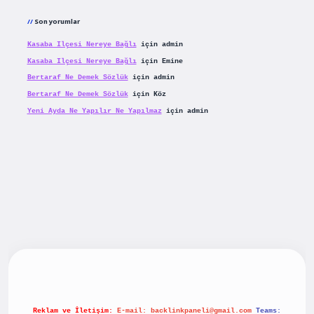
Son yorumlar
Kasaba Ilçesi Nereye Bağlı
için
admin
Kasaba Ilçesi Nereye Bağlı
için
Emine
Bertaraf Ne Demek Sözlük
için
admin
Bertaraf Ne Demek Sözlük
için
Köz
Yeni Ayda Ne Yapılır Ne Yapılmaz
için
admin
riş
betexpergiris.casino
betexper güncel giriş
Reklam ve İletişim:
E-mail:
backlinkpaneli@gmail.com
Teams: