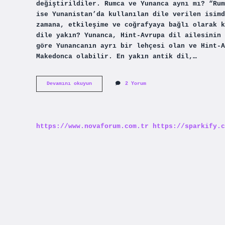
değiştirildiler. Rumca ve Yunanca aynı mı? “Rum
ise Yunanistan’da kullanılan dile verilen isimd
zamana, etkileşime ve coğrafyaya bağlı olarak k
dile yakın? Yunanca, Hint-Avrupa dil ailesinin 
göre Yunancanın ayrı bir lehçesi olan ve Hint-A
Makedonca olabilir. En yakın antik dil,…
Rumlar
Devamını okuyun
2 Yorum
Hangi
Dilleri
Konuşur
https://www.novaforum.com.tr
https://sparkify.c