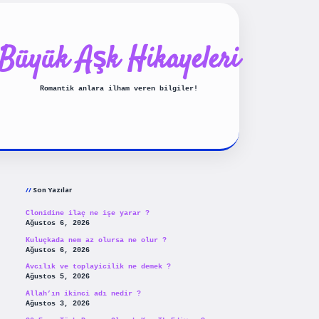
Büyük Aşk Hikayeleri
Romantik anlara ilham veren bilgiler!
Sidebar
ilbet yeni giriş
betexpergiris
Son Yazılar
Clonidine ilaç ne işe yarar ?
Ağustos 6, 2026
Kuluçkada nem az olursa ne olur ?
Ağustos 6, 2026
Avcılık ve toplayicilik ne demek ?
Ağustos 5, 2026
Allah’ın ikinci adı nedir ?
Ağustos 3, 2026