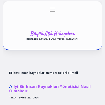
menüyü
Anasayfa
Gizlilik Politikası
aç
Yasal Uyarı
Hakkımızda
Büyük Aşk Hikayeleri
Romantik anlara ilham veren bilgiler!
Etiket:
İnsan kaynakları uzmanı neleri bilmeli
Iyi Bir Insan Kaynakları Yöneticisi Nasıl
Olmalıdır
Tarih: Eylül 21, 2024