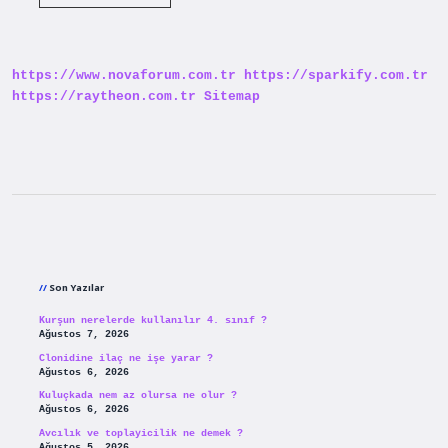
Bir
Insan
Kaynakları
Yöneticisi
Nasıl
https://www.novaforum.com.tr
https://sparkify.com.tr
Olmalıdır
https://raytheon.com.tr
Sitemap
Sidebar
Son Yazılar
Kurşun nerelerde kullanılır 4. sınıf ?
Ağustos 7, 2026
Clonidine ilaç ne işe yarar ?
Ağustos 6, 2026
Kuluçkada nem az olursa ne olur ?
Ağustos 6, 2026
Avcılık ve toplayicilik ne demek ?
Ağustos 5, 2026