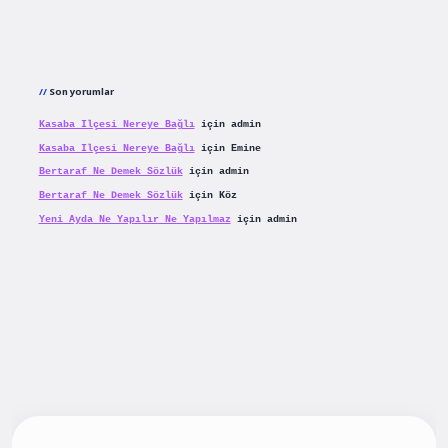
Son yorumlar
Kasaba Ilçesi Nereye Bağlı
için
admin
Kasaba Ilçesi Nereye Bağlı
için
Emine
Bertaraf Ne Demek Sözlük
için
admin
Bertaraf Ne Demek Sözlük
için
Köz
Yeni Ayda Ne Yapılır Ne Yapılmaz
için
admin
ş
betexpergiris.casino
betexper güncel giriş