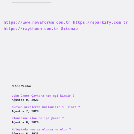
Ev
Alınca
Oturma
Izni
Veriliyor
https://www.novaforum.com.tr
https://sparkify.com.tr
Mu
https://raytheon.com.tr
Sitemap
Sidebar
Son Yazılar
Utku Caner Çaykara’nın eşi kimdir ?
Ağustos 9, 2026
Kurşun nerelerde kullanılır 4. sınıf ?
Ağustos 7, 2026
Clonidine ilaç ne işe yarar ?
Ağustos 6, 2026
Kuluçkada nem az olursa ne olur ?
Ağustos 6, 2026