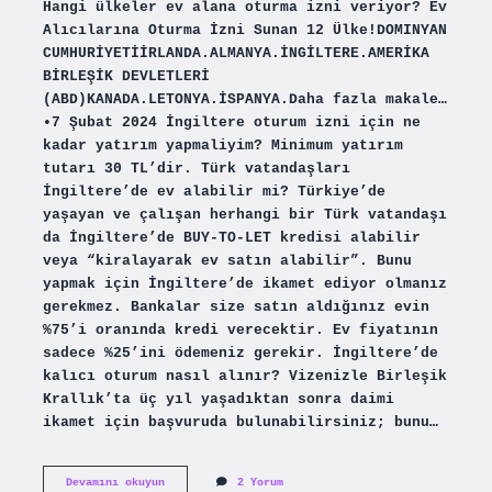
Hangi ülkeler ev alana oturma izni veriyor? Ev
Alıcılarına Oturma İzni Sunan 12 Ülke!DOMINYAN
CUMHURİYETİİRLANDA.ALMANYA.İNGİLTERE.AMERİKA
BİRLEŞİK DEVLETLERİ
(ABD)KANADA.LETONYA.İSPANYA.Daha fazla makale…
•7 Şubat 2024 İngiltere oturum izni için ne
kadar yatırım yapmaliyim? Minimum yatırım
tutarı 30 TL’dir. Türk vatandaşları
İngiltere’de ev alabilir mi? Türkiye’de
yaşayan ve çalışan herhangi bir Türk vatandaşı
da İngiltere’de BUY-TO-LET kredisi alabilir
veya “kiralayarak ev satın alabilir”. Bunu
yapmak için İngiltere’de ikamet ediyor olmanız
gerekmez. Bankalar size satın aldığınız evin
%75’i oranında kredi verecektir. Ev fiyatının
sadece %25’ini ödemeniz gerekir. İngiltere’de
kalıcı oturum nasıl alınır? Vizenizle Birleşik
Krallık’ta üç yıl yaşadıktan sonra daimi
ikamet için başvuruda bulunabilirsiniz; bunu…
İNgilterede
Devamını okuyun
2 Yorum