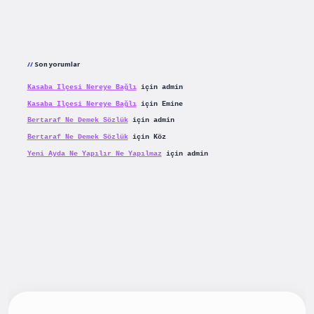
Son yorumlar
Kasaba Ilçesi Nereye Bağlı
için
admin
Kasaba Ilçesi Nereye Bağlı
için
Emine
Bertaraf Ne Demek Sözlük
için
admin
Bertaraf Ne Demek Sözlük
için
Köz
Yeni Ayda Ne Yapılır Ne Yapılmaz
için
admin
iş
betexpergiris.casino
betexper güncel giriş