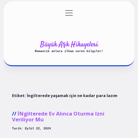
menüyü
Anasayfa
Gizlilik Politikası
aç
Yasal Uyarı
Hakkımızda
Büyük Aşk Hikayeleri
Romantik anlara ilham veren bilgiler!
Etiket:
İngilterede yaşamak için ne kadar para lazım
İNgilterede Ev Alınca Oturma Izni
Veriliyor Mu
Tarih: Eylül 22, 2024