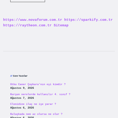
Ev
Alınca
Oturma
Izni
Veriliyor
https://www.novaforum.com.tr
https://sparkify.com.tr
Mu
https://raytheon.com.tr
Sitemap
Sidebar
Son Yazılar
Utku Caner Çaykara’nın eşi kimdir ?
Ağustos 9, 2026
Kurşun nerelerde kullanılır 4. sınıf ?
Ağustos 7, 2026
Clonidine ilaç ne işe yarar ?
Ağustos 6, 2026
Kuluçkada nem az olursa ne olur ?
Ağustos 6, 2026