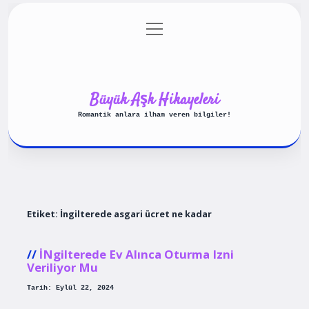
menüyü
Anasayfa
Gizlilik Politikası
aç
Yasal Uyarı
Hakkımızda
Büyük Aşk Hikayeleri
Romantik anlara ilham veren bilgiler!
Etiket:
İngilterede asgari ücret ne kadar
İNgilterede Ev Alınca Oturma Izni
Veriliyor Mu
Tarih: Eylül 22, 2024