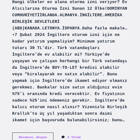
Hangi ülkeler ev alana oturma izni veriyor? Ev
Alıcılarına Oturma İzni Sunan 12 Ülke!DOMINYAN
CUMHURİYETİİRLANDA.ALMANYA.İNGİLTERE.AMERİKA
BİRLEŞİK DEVLETLERİ
(ABD)KANADA.LETONYA.İSPANYA.Daha fazla makale…
•7 Şubat 2024 İngiltere oturum izni için ne
kadar yatırım yapmaliyim? Minimum yatırım
tutarı 30 TL’dir. Türk vatandaşları
İngiltere’de ev alabilir mi? Türkiye’de
yaşayan ve çalışan herhangi bir Türk vatandaşı
da İngiltere’de BUY-TO-LET kredisi alabilir
veya “kiralayarak ev satın alabilir”. Bunu
yapmak için İngiltere’de ikamet ediyor olmanız
gerekmez. Bankalar size satın aldığınız evin
%75’i oranında kredi verecektir. Ev fiyatının
sadece %25’ini ödemeniz gerekir. İngiltere’de
kalıcı oturum nasıl alınır? Vizenizle Birleşik
Krallık’ta üç yıl yaşadıktan sonra daimi
ikamet için başvuruda bulunabilirsiniz; bunu…
İNgilterede
Devamını okuyun
2 Yorum