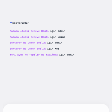
Son yorumlar
Kasaba Ilçesi Nereye Bağlı
için
admin
Kasaba Ilçesi Nereye Bağlı
için
Emine
Bertaraf Ne Demek Sözlük
için
admin
Bertaraf Ne Demek Sözlük
için
Köz
Yeni Ayda Ne Yapılır Ne Yapılmaz
için
admin
ş
betexpergiris.casino
betexper güncel giriş