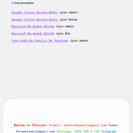
Son yorumlar
Kasaba Ilçesi Nereye Bağlı
için
admin
Kasaba Ilçesi Nereye Bağlı
için
Emine
Bertaraf Ne Demek Sözlük
için
admin
Bertaraf Ne Demek Sözlük
için
Köz
Yeni Ayda Ne Yapılır Ne Yapılmaz
için
admin
 yeni giriş
betexpergiris.casino
betexper güncel giriş
Reklam ve İletişim:
E-mail:
backlinkpaneli@gmail.com
Teams:
forumhizmeti@gmail.com
Whatsapp: 0262 606 0 726
Telegram: