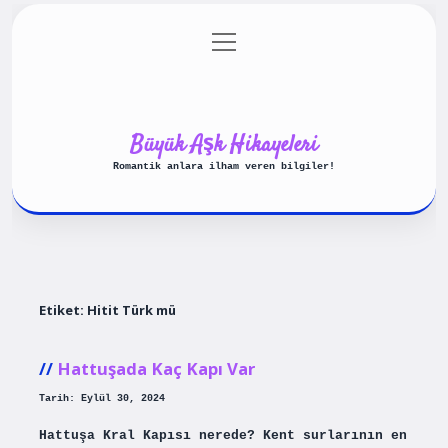
menüyü
Anasayfa
Gizlilik Politikası
aç
Yasal Uyarı
Hakkımızda
Büyük Aşk Hikayeleri
Romantik anlara ilham veren bilgiler!
Etiket:
Hitit Türk mü
Hattuşada Kaç Kapı Var
Tarih: Eylül 30, 2024
Hattuşa Kral Kapısı nerede? Kent surlarının en