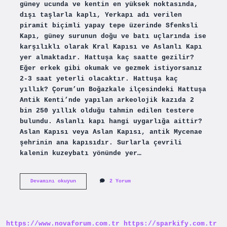
güney ucunda ve kentin en yüksek noktasında,
dışı taşlarla kaplı, Yerkapı adı verilen
piramit biçimli yapay tepe üzerinde Sfenksli
Kapı, güney surunun doğu ve batı uçlarında ise
karşılıklı olarak Kral Kapısı ve Aslanlı Kapı
yer almaktadır. Hattuşa kaç saatte gezilir?
Eğer erkek gibi okumak ve gezmek istiyorsanız
2-3 saat yeterli olacaktır. Hattuşa kaç
yıllık? Çorum’un Boğazkale ilçesindeki Hattuşa
Antik Kenti’nde yapılan arkeolojik kazıda 2
bin 250 yıllık olduğu tahmin edilen testere
bulundu. Aslanlı kapı hangi uygarlığa aittir?
Aslan Kapısı veya Aslan Kapısı, antik Mycenae
şehrinin ana kapısıdır. Surlarla çevrili
kalenin kuzeybatı yönünde yer…
Hattuşada
Devamını okuyun
2 Yorum
Kaç
Kapı
Var
https://www.novaforum.com.tr
https://sparkify.com.tr