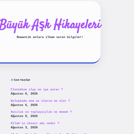
Büyük Aşk Hikayeleri
Romantik anlara ilham veren bilgiler!
Sidebar
ilbet yeni giriş
betexpergiris
Son Yazılar
Clonidine ilaç ne işe yarar ?
Ağustos 6, 2026
Kuluçkada nem az olursa ne olur ?
Ağustos 6, 2026
Avcılık ve toplayicilik ne demek ?
Ağustos 5, 2026
Allah’ın ikinci adı nedir ?
Ağustos 3, 2026