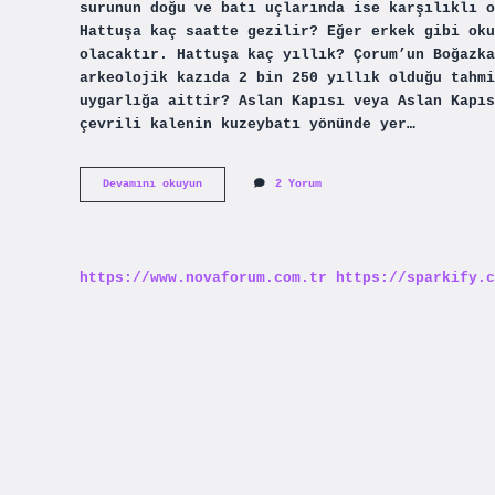
surunun doğu ve batı uçlarında ise karşılıklı o
Hattuşa kaç saatte gezilir? Eğer erkek gibi oku
olacaktır. Hattuşa kaç yıllık? Çorum’un Boğazka
arkeolojik kazıda 2 bin 250 yıllık olduğu tahmi
uygarlığa aittir? Aslan Kapısı veya Aslan Kapıs
çevrili kalenin kuzeybatı yönünde yer…
Hattuşada
Devamını okuyun
2 Yorum
Kaç
Kapı
Var
https://www.novaforum.com.tr
https://sparkify.c