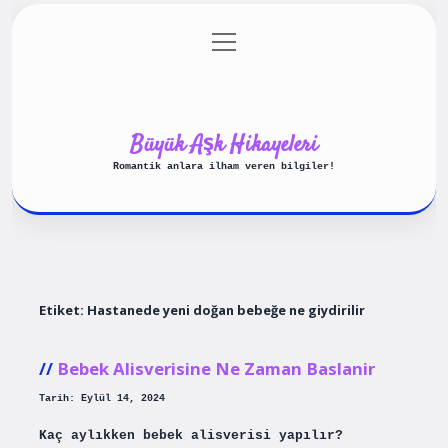
menüyü
Anasayfa
Gizlilik Politikası
aç
Yasal Uyarı
Hakkımızda
Büyük Aşk Hikayeleri
Romantik anlara ilham veren bilgiler!
Etiket:
Hastanede yeni doğan bebeğe ne giydirilir
Bebek Alisverisine Ne Zaman Baslanir
Tarih: Eylül 14, 2024
Kaç aylıkken bebek alisverisi yapılır?