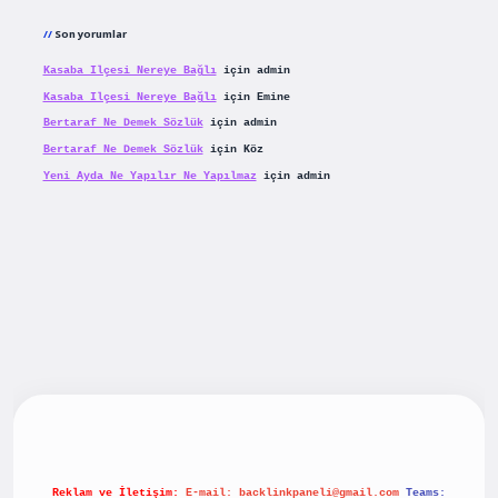
Son yorumlar
Kasaba Ilçesi Nereye Bağlı
için
admin
Kasaba Ilçesi Nereye Bağlı
için
Emine
Bertaraf Ne Demek Sözlük
için
admin
Bertaraf Ne Demek Sözlük
için
Köz
Yeni Ayda Ne Yapılır Ne Yapılmaz
için
admin
yeni giriş
betexpergiris.casino
betexper güncel giriş
Reklam ve İletişim:
E-mail:
backlinkpaneli@gmail.com
Teams: