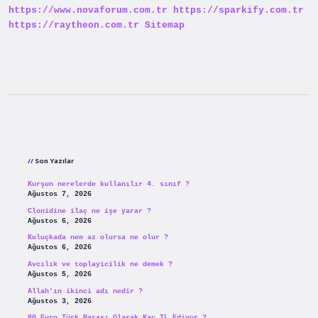
https://www.novaforum.com.tr
https://sparkify.com.tr
https://raytheon.com.tr
Sitemap
Sidebar
Son Yazılar
Kurşun nerelerde kullanılır 4. sınıf ?
Ağustos 7, 2026
Clonidine ilaç ne işe yarar ?
Ağustos 6, 2026
Kuluçkada nem az olursa ne olur ?
Ağustos 6, 2026
Avcılık ve toplayicilik ne demek ?
Ağustos 5, 2026
Allah’ın ikinci adı nedir ?
Ağustos 3, 2026
80 Euro Türk Parası Olarak Kaç TL Ediyor ?