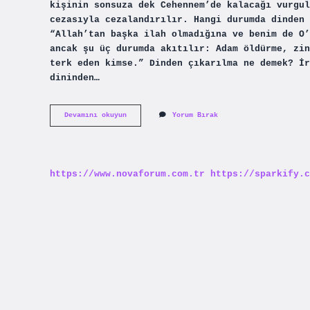
kişinin sonsuza dek Cehennem’de kalacağı vurgul
cezasıyla cezalandırılır. Hangi durumda dinden 
“Allah’tan başka ilah olmadığına ve benim de O’
ancak şu üç durumda akıtılır: Adam öldürme, zin
terk eden kimse.” Dinden çıkarılma ne demek? İr
dininden…
Dinden
Devamını okuyun
Yorum Bırak
Çıkmanın
Cezası
Nedir
https://www.novaforum.com.tr
https://sparkify.c