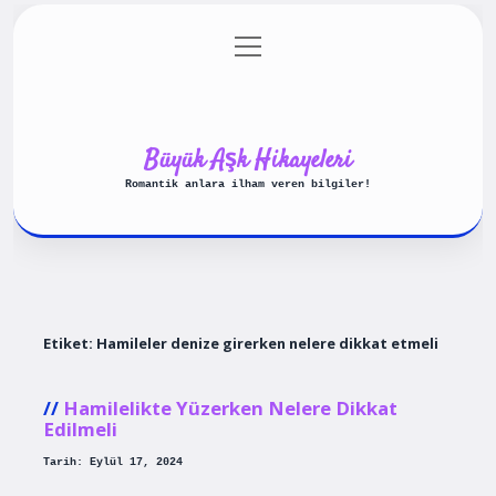
menüyü
Anasayfa
Gizlilik Politikası
aç
Yasal Uyarı
Hakkımızda
Büyük Aşk Hikayeleri
Romantik anlara ilham veren bilgiler!
Etiket:
Hamileler denize girerken nelere dikkat etmeli
Hamilelikte Yüzerken Nelere Dikkat
Edilmeli
Tarih: Eylül 17, 2024