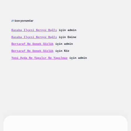
Son yorumlar
Kasaba Ilçesi Nereye Bağlı
için
admin
Kasaba Ilçesi Nereye Bağlı
için
Emine
Bertaraf Ne Demek Sözlük
için
admin
Bertaraf Ne Demek Sözlük
için
Köz
Yeni Ayda Ne Yapılır Ne Yapılmaz
için
admin
iş
betexpergiris.casino
betexper güncel giriş