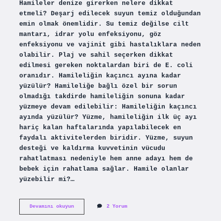
Hamileler denize girerken nelere dikkat
etmeli? Deşarj edilecek suyun temiz olduğundan
emin olmak önemlidir. Su temiz değilse cilt
mantarı, idrar yolu enfeksiyonu, göz
enfeksiyonu ve vajinit gibi hastalıklara neden
olabilir. Plaj ve sahil seçerken dikkat
edilmesi gereken noktalardan biri de E. coli
oranıdır. Hamileliğin kaçıncı ayına kadar
yüzülür? Hamileliğe bağlı özel bir sorun
olmadığı takdirde hamileliğin sonuna kadar
yüzmeye devam edilebilir: Hamileliğin kaçıncı
ayında yüzülür? Yüzme, hamileliğin ilk üç ayı
hariç kalan haftalarında yapılabilecek en
faydalı aktivitelerden biridir. Yüzme, suyun
desteği ve kaldırma kuvvetinin vücudu
rahatlatması nedeniyle hem anne adayı hem de
bebek için rahatlama sağlar. Hamile olanlar
yüzebilir mi?…
Hamilelikte
Devamını okuyun
2 Yorum
Yüzerken
Nelere