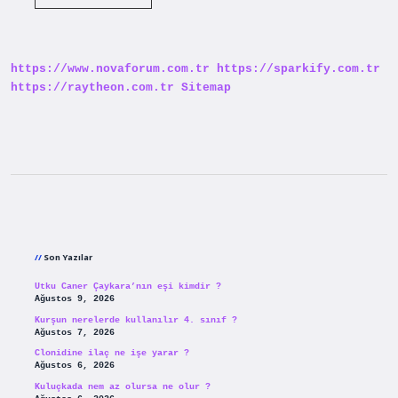
Davasında
Hakim
Ne
Sorar
https://www.novaforum.com.tr
https://sparkify.com.tr
https://raytheon.com.tr
Sitemap
Sidebar
Son Yazılar
Utku Caner Çaykara’nın eşi kimdir ?
Ağustos 9, 2026
Kurşun nerelerde kullanılır 4. sınıf ?
Ağustos 7, 2026
Clonidine ilaç ne işe yarar ?
Ağustos 6, 2026
Kuluçkada nem az olursa ne olur ?