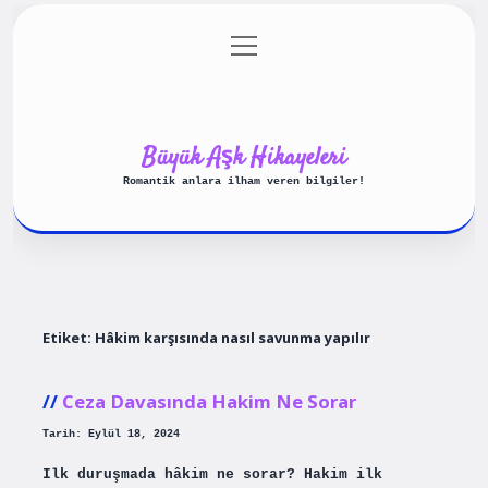
menüyü
Anasayfa
Gizlilik Politikası
aç
Yasal Uyarı
Hakkımızda
Büyük Aşk Hikayeleri
Romantik anlara ilham veren bilgiler!
Etiket:
Hâkim karşısında nasıl savunma yapılır
Ceza Davasında Hakim Ne Sorar
Tarih: Eylül 18, 2024
Ilk duruşmada hâkim ne sorar? Hakim ilk