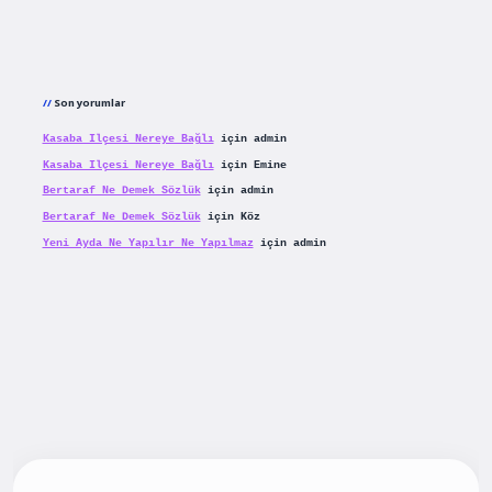
Son yorumlar
Kasaba Ilçesi Nereye Bağlı
için
admin
Kasaba Ilçesi Nereye Bağlı
için
Emine
Bertaraf Ne Demek Sözlük
için
admin
Bertaraf Ne Demek Sözlük
için
Köz
Yeni Ayda Ne Yapılır Ne Yapılmaz
için
admin
ş
betexpergiris.casino
betexper güncel giriş