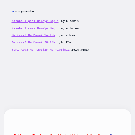
Son yorumlar
Kasaba Ilçesi Nereye Bağlı
için
admin
Kasaba Ilçesi Nereye Bağlı
için
Emine
Bertaraf Ne Demek Sözlük
için
admin
Bertaraf Ne Demek Sözlük
için
Köz
Yeni Ayda Ne Yapılır Ne Yapılmaz
için
admin
iş
betexpergiris.casino
betexper güncel giriş