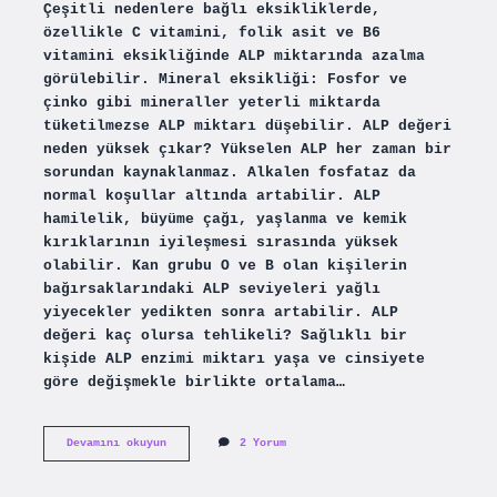
Çeşitli nedenlere bağlı eksikliklerde,
özellikle C vitamini, folik asit ve B6
vitamini eksikliğinde ALP miktarında azalma
görülebilir. Mineral eksikliği: Fosfor ve
çinko gibi mineraller yeterli miktarda
tüketilmezse ALP miktarı düşebilir. ALP değeri
neden yüksek çıkar? Yükselen ALP her zaman bir
sorundan kaynaklanmaz. Alkalen fosfataz da
normal koşullar altında artabilir. ALP
hamilelik, büyüme çağı, yaşlanma ve kemik
kırıklarının iyileşmesi sırasında yüksek
olabilir. Kan grubu O ve B olan kişilerin
bağırsaklarındaki ALP seviyeleri yağlı
yiyecekler yedikten sonra artabilir. ALP
değeri kaç olursa tehlikeli? Sağlıklı bir
kişide ALP enzimi miktarı yaşa ve cinsiyete
göre değişmekle birlikte ortalama…
Alp
Devamını okuyun
2 Yorum
Ne
Düşürür