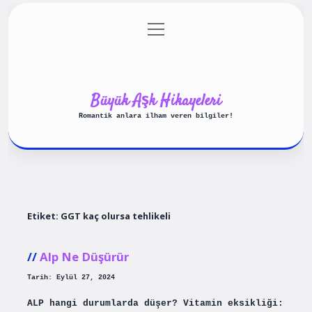
menüyü
Anasayfa
Gizlilik Politikası
aç
Yasal Uyarı
Hakkımızda
Büyük Aşk Hikayeleri
Romantik anlara ilham veren bilgiler!
Etiket:
GGT kaç olursa tehlikeli
Alp Ne Düşürür
Tarih: Eylül 27, 2024
ALP hangi durumlarda düşer? Vitamin eksikliği: