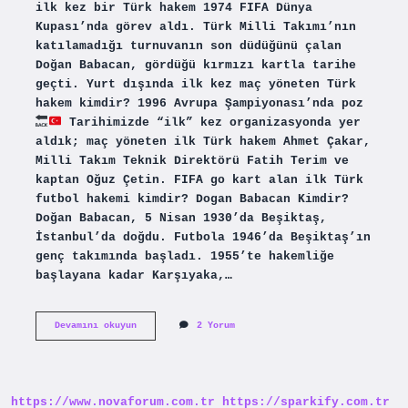
ilk kez bir Türk hakem 1974 FIFA Dünya
Kupası’nda görev aldı. Türk Milli Takımı’nın
katılamadığı turnuvanın son düdüğünü çalan
Doğan Babacan, gördüğü kırmızı kartla tarihe
geçti. Yurt dışında ilk kez maç yöneten Türk
hakem kimdir? 1996 Avrupa Şampiyonası’nda poz
Tarihimizde “ilk” kez organizasyonda yer
aldık; maç yöneten ilk Türk hakem Ahmet Çakar,
Milli Takım Teknik Direktörü Fatih Terim ve
kaptan Oğuz Çetin. FIFA go kart alan ilk Türk
futbol hakemi kimdir? Dogan Babacan Kimdir?
Doğan Babacan, 5 Nisan 1930’da Beşiktaş,
İstanbul’da doğdu. Futbola 1946’da Beşiktaş’ın
genç takımında başladı. 1955’te hakemliğe
başlayana kadar Karşıyaka,…
Türkiyenin
Devamını okuyun
2 Yorum
Ilk
Futbol
Hakemi
Kimdir
https://www.novaforum.com.tr
https://sparkify.com.tr