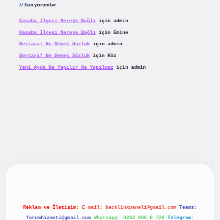
Son yorumlar
Kasaba Ilçesi Nereye Bağlı
için
admin
Kasaba Ilçesi Nereye Bağlı
için
Emine
Bertaraf Ne Demek Sözlük
için
admin
Bertaraf Ne Demek Sözlük
için
Köz
Yeni Ayda Ne Yapılır Ne Yapılmaz
için
admin
riş
betexpergiris.casino
betexper güncel giriş
Reklam ve İletişim:
E-mail:
backlinkpaneli@gmail.com
Teams:
forumhizmeti@gmail.com
Whatsapp: 0262 606 0 726
Telegram: