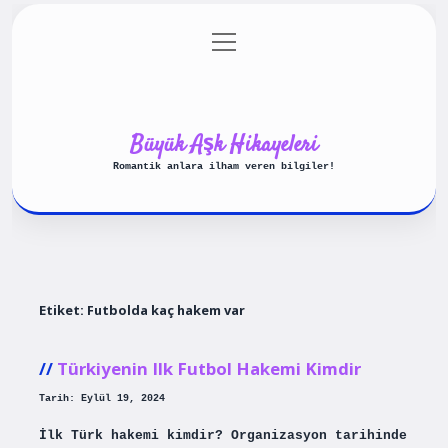
menüyü
Anasayfa
Gizlilik Politikası
aç
Yasal Uyarı
Hakkımızda
Büyük Aşk Hikayeleri
Romantik anlara ilham veren bilgiler!
Etiket:
Futbolda kaç hakem var
Türkiyenin Ilk Futbol Hakemi Kimdir
Tarih: Eylül 19, 2024
İlk Türk hakemi kimdir? Organizasyon tarihinde