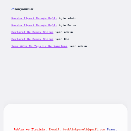
Son yorumlar
Kasaba Ilçesi Nereye Bağlı
için
admin
Kasaba Ilçesi Nereye Bağlı
için
Emine
Bertaraf Ne Demek Sözlük
için
admin
Bertaraf Ne Demek Sözlük
için
Köz
Yeni Ayda Ne Yapılır Ne Yapılmaz
için
admin
iriş
betexpergiris.casino
betexper güncel giriş
Reklam ve İletişim:
E-mail:
backlinkpaneli@gmail.com
Teams: