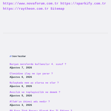
https://www.novaforum.com.tr
https://sparkify.com.tr
https://raytheon.com.tr
Sitemap
Sidebar
Son Yazılar
Kurşun nerelerde kullanılır 4. sınıf ?
Ağustos 7, 2026
Clonidine ilaç ne işe yarar ?
Ağustos 6, 2026
Kuluçkada nem az olursa ne olur ?
Ağustos 6, 2026
Avcılık ve toplayicilik ne demek ?
Ağustos 5, 2026
Allah’ın ikinci adı nedir ?
Ağustos 3, 2026
80 Euro Türk Parası Olarak Kaç TL Ediyor ?