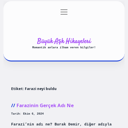
menüyü
Anasayfa
Gizlilik Politikası
aç
Yasal Uyarı
Hakkımızda
Büyük Aşk Hikayeleri
Romantik anlara ilham veren bilgiler!
Etiket:
Farazi neyi buldu
Farazinin Gerçek Adı Ne
Tarih: Ekim 6, 2024
Farazi’nin adı ne? Burak Demir, diğer adıyla