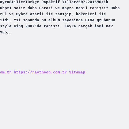
ayraStillerTürkçe RapAktif Yıllar2007-2016Müzik
0bpm1 satır daha Farazi ve Kayra nasıl tanıştı? Daha
rul ve Sybra Azazil ile tanışıp, kökenleri ile
ıldı. Yıl sonunda bu albüm sayesinde GINA grubunun
style King 2007″de tanıştı. Kayra gerçek ismi ne?
985,…
om.tr
https://raytheon.com.tr
Sitemap