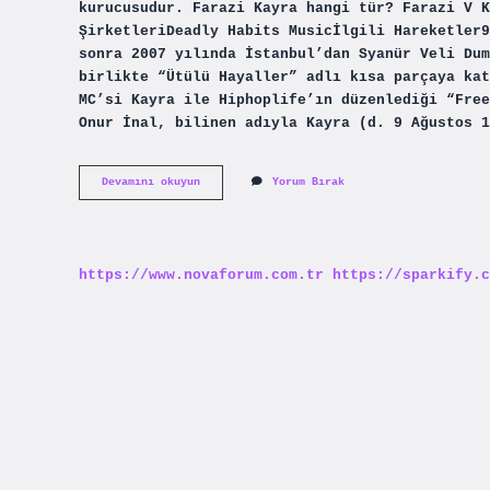
kurucusudur. Farazi Kayra hangi tür? Farazi V K
ŞirketleriDeadly Habits Musicİlgili Hareketler9
sonra 2007 yılında İstanbul’dan Syanür Veli Dum
birlikte “Ütülü Hayaller” adlı kısa parçaya kat
MC’si Kayra ile Hiphoplife’ın düzenlediği “Free
Onur İnal, bilinen adıyla Kayra (d. 9 Ağustos 1
Farazinin
Devamını okuyun
Yorum Bırak
Gerçek
Adı
Ne
https://www.novaforum.com.tr
https://sparkify.c