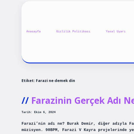
Anasayfa
Gizlilik Politikası
Yasal Uyarı
Etiket:
Farazi ne demek din
Farazinin Gerçek Adı N
Tarih: Ekim 6, 2024
Farazi’nin adı ne? Burak Demir, diğer adıyla Fa
müzisyen. 90BPM, Farazi V Kayra projelerinde ye