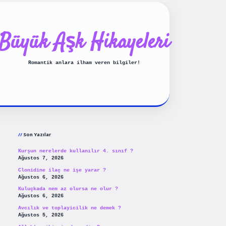
Büyük Aşk Hikayeleri
Romantik anlara ilham veren bilgiler!
Sidebar
ilbet yeni giriş
betexpergiris
Son Yazılar
Kurşun nerelerde kullanılır 4. sınıf ?
Ağustos 7, 2026
Clonidine ilaç ne işe yarar ?
Ağustos 6, 2026
Kuluçkada nem az olursa ne olur ?
Ağustos 6, 2026
Avcılık ve toplayicilik ne demek ?
Ağustos 5, 2026