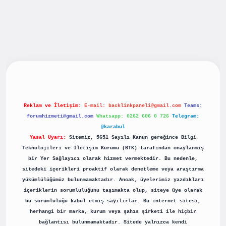
iş
betexpergiris.casino
betexper güncel giriş
Reklam ve İletişim:
E-mail:
backlinkpaneli@gmail.com
Teams:
forumhizmeti@gmail.com
Whatsapp: 0262 606 0 726
Telegram:
@karabul
Yasal Uyarı:
Sitemiz, 5651 Sayılı Kanun gereğince Bilgi
Teknolojileri ve İletişim Kurumu (BTK) tarafından onaylanmış
bir Yer Sağlayıcı olarak hizmet vermektedir. Bu nedenle,
sitedeki içerikleri proaktif olarak denetleme veya araştırma
yükümlülüğümüz bulunmamaktadır. Ancak, üyelerimiz yazdıkları
içeriklerin sorumluluğunu taşımakta olup, siteye üye olarak
bu sorumluluğu kabul etmiş sayılırlar. Bu internet sitesi,
herhangi bir marka, kurum veya şahıs şirketi ile hiçbir
bağlantısı bulunmamaktadır. Sitede yalnızca kendi