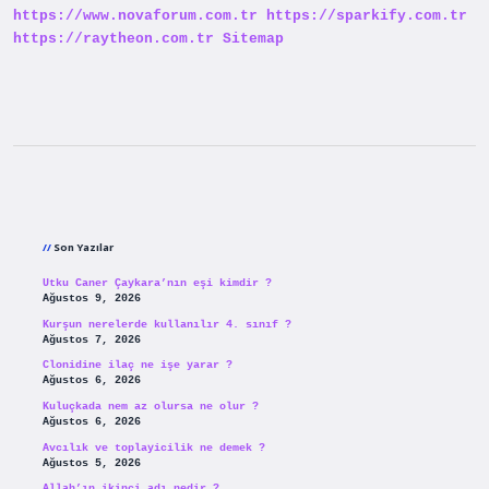
https://www.novaforum.com.tr
https://sparkify.com.tr
https://raytheon.com.tr
Sitemap
Sidebar
Son Yazılar
Utku Caner Çaykara’nın eşi kimdir ?
Ağustos 9, 2026
Kurşun nerelerde kullanılır 4. sınıf ?
Ağustos 7, 2026
Clonidine ilaç ne işe yarar ?
Ağustos 6, 2026
Kuluçkada nem az olursa ne olur ?
Ağustos 6, 2026
Avcılık ve toplayicilik ne demek ?
Ağustos 5, 2026
Allah’ın ikinci adı nedir ?