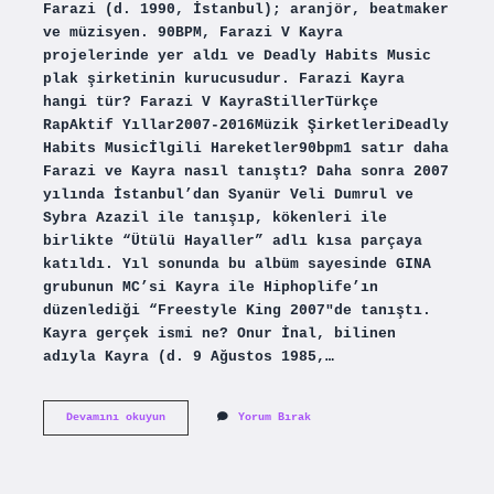
Farazi (d. 1990, İstanbul); aranjör, beatmaker
ve müzisyen. 90BPM, Farazi V Kayra
projelerinde yer aldı ve Deadly Habits Music
plak şirketinin kurucusudur. Farazi Kayra
hangi tür? Farazi V KayraStillerTürkçe
RapAktif Yıllar2007-2016Müzik ŞirketleriDeadly
Habits Musicİlgili Hareketler90bpm1 satır daha
Farazi ve Kayra nasıl tanıştı? Daha sonra 2007
yılında İstanbul’dan Syanür Veli Dumrul ve
Sybra Azazil ile tanışıp, kökenleri ile
birlikte “Ütülü Hayaller” adlı kısa parçaya
katıldı. Yıl sonunda bu albüm sayesinde GINA
grubunun MC’si Kayra ile Hiphoplife’ın
düzenlediği “Freestyle King 2007″de tanıştı.
Kayra gerçek ismi ne? Onur İnal, bilinen
adıyla Kayra (d. 9 Ağustos 1985,…
Farazinin
Devamını okuyun
Yorum Bırak
Gerçek
Adı
Ne