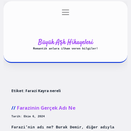
menüyü
Anasayfa
Gizlilik Politikası
aç
Yasal Uyarı
Hakkımızda
Büyük Aşk Hikayeleri
Romantik anlara ilham veren bilgiler!
Etiket:
Farazi Kayra nereli
Farazinin Gerçek Adı Ne
Tarih: Ekim 6, 2024
Farazi’nin adı ne? Burak Demir, diğer adıyla