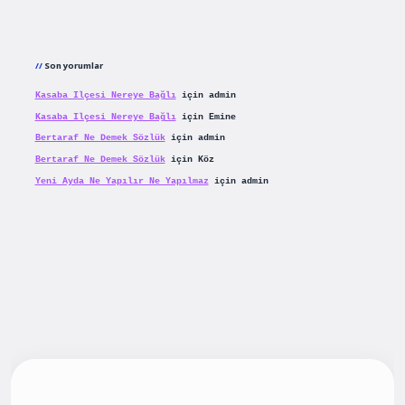
Son yorumlar
Kasaba Ilçesi Nereye Bağlı
için
admin
Kasaba Ilçesi Nereye Bağlı
için
Emine
Bertaraf Ne Demek Sözlük
için
admin
Bertaraf Ne Demek Sözlük
için
Köz
Yeni Ayda Ne Yapılır Ne Yapılmaz
için
admin
iş
betexpergiris.casino
betexper güncel giriş