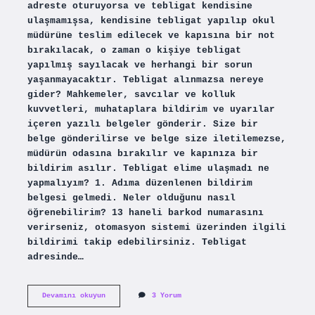
adreste oturuyorsa ve tebligat kendisine
ulaşmamışsa, kendisine tebligat yapılıp okul
müdürüne teslim edilecek ve kapısına bir not
bırakılacak, o zaman o kişiye tebligat
yapılmış sayılacak ve herhangi bir sorun
yaşanmayacaktır. Tebligat alınmazsa nereye
gider? Mahkemeler, savcılar ve kolluk
kuvvetleri, muhataplara bildirim ve uyarılar
içeren yazılı belgeler gönderir. Size bir
belge gönderilirse ve belge size iletilemezse,
müdürün odasına bırakılır ve kapınıza bir
bildirim asılır. Tebligat elime ulaşmadı ne
yapmalıyım? 1. Adıma düzenlenen bildirim
belgesi gelmedi. Neler olduğunu nasıl
öğrenebilirim? 13 haneli barkod numarasını
verirseniz, otomasyon sistemi üzerinden ilgili
bildirimi takip edebilirsiniz. Tebligat
adresinde…
Tebligat
Devamını okuyun
3 Yorum
Karşı
Tarafa