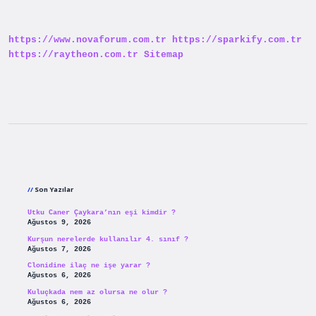
Ulaşmazsa
Ne
Olur
https://www.novaforum.com.tr
https://sparkify.com.tr
https://raytheon.com.tr
Sitemap
Sidebar
Son Yazılar
Utku Caner Çaykara’nın eşi kimdir ?
Ağustos 9, 2026
Kurşun nerelerde kullanılır 4. sınıf ?
Ağustos 7, 2026
Clonidine ilaç ne işe yarar ?
Ağustos 6, 2026
Kuluçkada nem az olursa ne olur ?
Ağustos 6, 2026