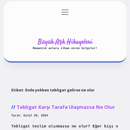
menüyü
Anasayfa
Gizlilik Politikası
aç
Yasal Uyarı
Hakkımızda
Büyük Aşk Hikayeleri
Romantik anlara ilham veren bilgiler!
Etiket:
Evde yokken tebligat gelirse ne olur
Tebligat Karşı Tarafa Ulaşmazsa Ne Olur
Tarih: Eylül 20, 2024
Tebligat teslim alınmazsa ne olur? Eğer kişi o