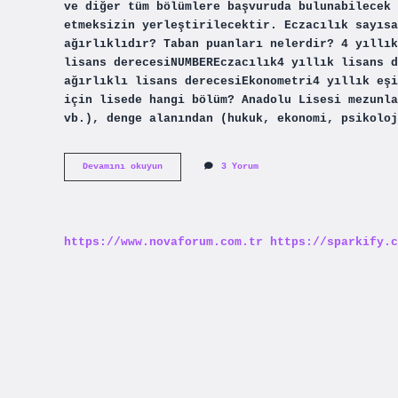
ve diğer tüm bölümlere başvuruda bulunabilecek 
etmeksizin yerleştirilecektir. Eczacılık sayısa
ağırlıklıdır? Taban puanları nelerdir? 4 yıllık
lisans derecesiNUMBEREczacılık4 yıllık lisans d
ağırlıklı lisans derecesiEkonometri4 yıllık eşi
için lisede hangi bölüm? Anadolu Lisesi mezunla
vb.), denge alanından (hukuk, ekonomi, psikoloj
Eczacılık
Devamını okuyun
3 Yorum
Sayısal
Mı
Eşit
Ağırlık
Mı
https://www.novaforum.com.tr
https://sparkify.c