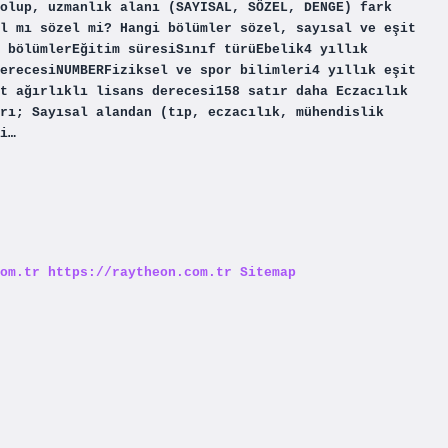
olup, uzmanlık alanı (SAYISAL, SÖZEL, DENGE) fark
l mı sözel mi? Hangi bölümler sözel, sayısal ve eşit
 bölümlerEğitim süresiSınıf türüEbelik4 yıllık
erecesiNUMBERFiziksel ve spor bilimleri4 yıllık eşit
t ağırlıklı lisans derecesi158 satır daha Eczacılık
rı; Sayısal alandan (tıp, eczacılık, mühendislik
i…
om.tr
https://raytheon.com.tr
Sitemap