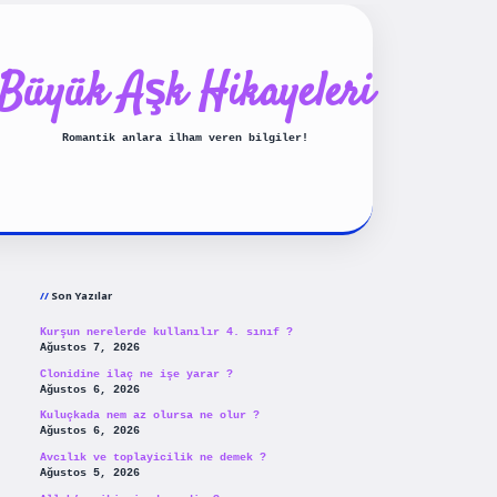
Büyük Aşk Hikayeleri
Romantik anlara ilham veren bilgiler!
Sidebar
ilbet yeni giriş
betexpergiri
Son Yazılar
Kurşun nerelerde kullanılır 4. sınıf ?
Ağustos 7, 2026
Clonidine ilaç ne işe yarar ?
Ağustos 6, 2026
Kuluçkada nem az olursa ne olur ?
Ağustos 6, 2026
Avcılık ve toplayicilik ne demek ?
Ağustos 5, 2026