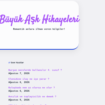
Büyük Aşk Hikayeleri
Romantik anlara ilham veren bilgiler!
Sidebar
ilbet yeni giriş
betexpergiris
Son Yazılar
Kurşun nerelerde kullanılır 4. sınıf ?
Ağustos 7, 2026
Clonidine ilaç ne işe yarar ?
Ağustos 6, 2026
Kuluçkada nem az olursa ne olur ?
Ağustos 6, 2026
Avcılık ve toplayicilik ne demek ?
Ağustos 5, 2026