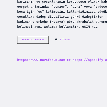
karısının ve çocuklarının koruyucusu olarak kab
gerçek anlamında; “benzer”, “aynı” veya “sadece
koca için “eş” kelimesini kullandığımızda büyük
çocuklara özdeş diyebiliriz çünkü özdeştirler. 
kadının o erkeğe (kocaya) göre akrabalık durumu
kelimesi aynı anlamda kullanılır. eSIM ne…
Eşim
Devamını okuyun
2 Yorum
Diye
Kime
Denir
https://www.novaforum.com.tr
https://sparkify.c