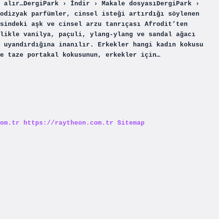
 alır…DergiPark › İndir › Makale dosyasıDergiPark ›
odizyak parfümler, cinsel isteği artırdığı söylenen
sindeki aşk ve cinsel arzu tanrıçası Afrodit’ten
likle vanilya, paçuli, ylang-ylang ve sandal ağacı
 uyandırdığına inanılır. Erkekler hangi kadın kokusu
e taze portakal kokusunun, erkekler için…
om.tr
https://raytheon.com.tr
Sitemap