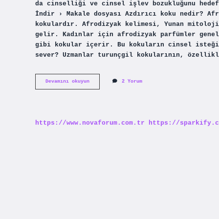
da cinselliği ve cinsel işlev bozukluğunu hedef
İndir › Makale dosyası Azdırıcı koku nedir? Afr
kokulardır. Afrodizyak kelimesi, Yunan mitoloji
gelir. Kadınlar için afrodizyak parfümler genel
gibi kokular içerir. Bu kokuların cinsel isteği
sever? Uzmanlar turunçgil kokularının, özellikl
Hangi
Devamını okuyun
2 Yorum
Koku
Seksidir
https://www.novaforum.com.tr
https://sparkify.c