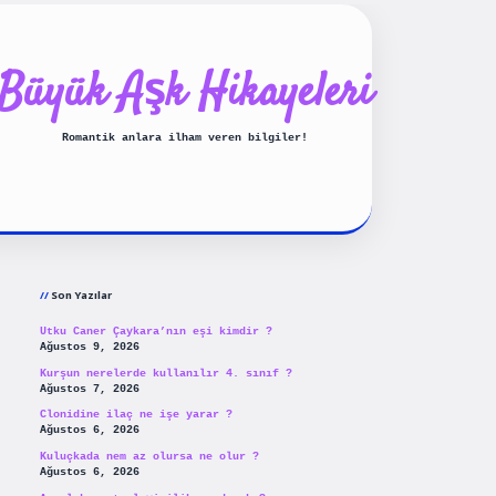
Büyük Aşk Hikayeleri
Romantik anlara ilham veren bilgiler!
Sidebar
ilbet yeni giriş
betexpergiris
Son Yazılar
Utku Caner Çaykara’nın eşi kimdir ?
Ağustos 9, 2026
Kurşun nerelerde kullanılır 4. sınıf ?
Ağustos 7, 2026
Clonidine ilaç ne işe yarar ?
Ağustos 6, 2026
Kuluçkada nem az olursa ne olur ?
Ağustos 6, 2026