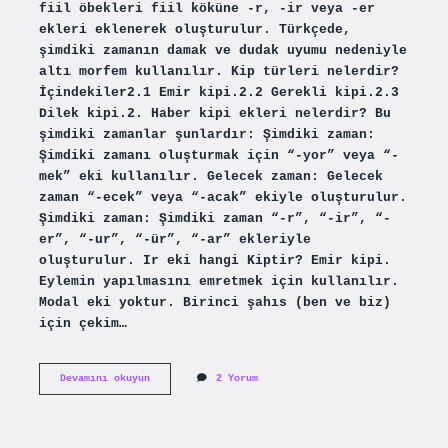
fiil öbekleri fiil köküne -r, -ir veya -er
ekleri eklenerek oluşturulur. Türkçede,
şimdiki zamanın damak ve dudak uyumu nedeniyle
altı morfem kullanılır. Kip türleri nelerdir?
İçindekiler2.1 Emir kipi.2.2 Gerekli kipi.2.3
Dilek kipi.2. Haber kipi ekleri nelerdir? Bu
şimdiki zamanlar şunlardır: Şimdiki zaman:
Şimdiki zamanı oluşturmak için “-yor” veya “-
mek” eki kullanılır. Gelecek zaman: Gelecek
zaman “-ecek” veya “-acak” ekiyle oluşturulur.
Şimdiki zaman: Şimdiki zaman “-r”, “-ir”, “-
er”, “-ur”, “-ür”, “-ar” ekleriyle
oluşturulur. Ir eki hangi Kiptir? Emir kipi.
Eylemin yapılmasını emretmek için kullanılır.
Modal eki yoktur. Birinci şahıs (ben ve biz)
için çekim…
Ar
Devamını okuyun
2 Yorum
Er
Eki
Hangi
Kip