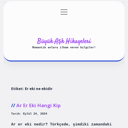
menüyü
Anasayfa
Gizlilik Politikası
aç
Yasal Uyarı
Hakkımızda
Büyük Aşk Hikayeleri
Romantik anlara ilham veren bilgiler!
Etiket:
Er eki ne ekidir
Ar Er Eki Hangi Kip
Tarih: Eylül 24, 2024
Ar er eki nedir? Türkçede, şimdiki zamandaki