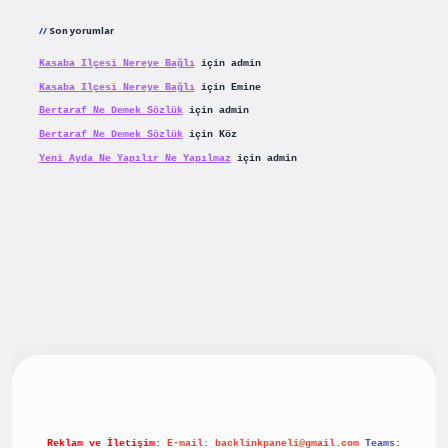
Son yorumlar
Kasaba Ilçesi Nereye Bağlı
için
admin
Kasaba Ilçesi Nereye Bağlı
için
Emine
Bertaraf Ne Demek Sözlük
için
admin
Bertaraf Ne Demek Sözlük
için
Köz
Yeni Ayda Ne Yapılır Ne Yapılmaz
için
admin
riş
betexpergiris.casino
betexper güncel giriş
Reklam ve İletişim:
E-mail:
backlinkpaneli@gmail.com
Teams: