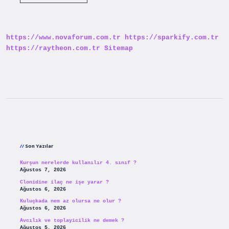
Efendimiz
İStanbulda
Hangi
Camiye
Geldi
https://www.novaforum.com.tr
https://sparkify.com.tr
https://raytheon.com.tr
Sitemap
Sidebar
Son Yazılar
Kurşun nerelerde kullanılır 4. sınıf ?
Ağustos 7, 2026
Clonidine ilaç ne işe yarar ?
Ağustos 6, 2026
Kuluçkada nem az olursa ne olur ?
Ağustos 6, 2026
Avcılık ve toplayicilik ne demek ?
Ağustos 5, 2026