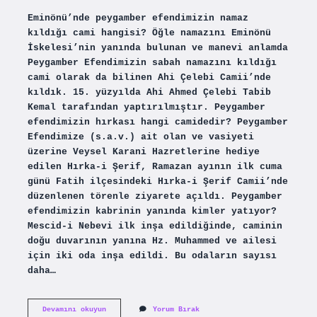
Eminönü’nde peygamber efendimizin namaz
kıldığı cami hangisi? Öğle namazını Eminönü
İskelesi’nin yanında bulunan ve manevi anlamda
Peygamber Efendimizin sabah namazını kıldığı
cami olarak da bilinen Ahi Çelebi Camii’nde
kıldık. 15. yüzyılda Ahi Ahmed Çelebi Tabib
Kemal tarafından yaptırılmıştır. Peygamber
efendimizin hırkası hangi camidedir? Peygamber
Efendimize (s.a.v.) ait olan ve vasiyeti
üzerine Veysel Karani Hazretlerine hediye
edilen Hırka-i Şerif, Ramazan ayının ilk cuma
günü Fatih ilçesindeki Hırka-i Şerif Camii’nde
düzenlenen törenle ziyarete açıldı. Peygamber
efendimizin kabrinin yanında kimler yatıyor?
Mescid-i Nebevi ilk inşa edildiğinde, caminin
doğu duvarının yanına Hz. Muhammed ve ailesi
için iki oda inşa edildi. Bu odaların sayısı
daha…
Peygamber
Devamını okuyun
Yorum Bırak