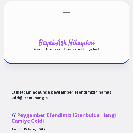
menüyü
Anasayfa
Gizlilik Politikası
aç
Yasal Uyarı
Hakkımızda
Büyük Aşk Hikayeleri
Romantik anlara ilham veren bilgiler!
Etiket:
Eminönünde peygamber efendimizin namaz
kıldığı cami hangisi
Peygamber Efendimiz İStanbulda Hangi
Camiye Geldi
Tarih: Ekim 4, 2024