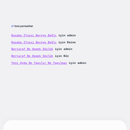
Son yorumlar
Kasaba Ilçesi Nereye Bağlı
için
admin
Kasaba Ilçesi Nereye Bağlı
için
Emine
Bertaraf Ne Demek Sözlük
için
admin
Bertaraf Ne Demek Sözlük
için
Köz
Yeni Ayda Ne Yapılır Ne Yapılmaz
için
admin
iş
betexpergiris.casino
betexper güncel giriş