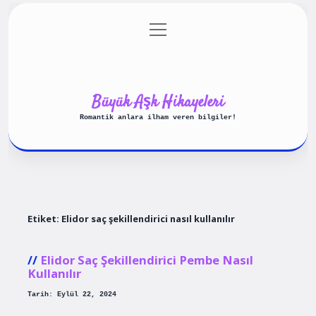
menüyü
Anasayfa
Gizlilik Politikası
aç
Yasal Uyarı
Hakkımızda
Büyük Aşk Hikayeleri
Romantik anlara ilham veren bilgiler!
Etiket:
Elidor saç şekillendirici nasıl kullanılır
Elidor Saç Şekillendirici Pembe Nasıl
Kullanılır
Tarih: Eylül 22, 2024