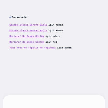
Son yorumlar
Kasaba Ilçesi Nereye Bağlı
için
admin
Kasaba Ilçesi Nereye Bağlı
için
Emine
Bertaraf Ne Demek Sözlük
için
admin
Bertaraf Ne Demek Sözlük
için
Köz
Yeni Ayda Ne Yapılır Ne Yapılmaz
için
admin
iş
betexpergiris.casino
betexper güncel giriş