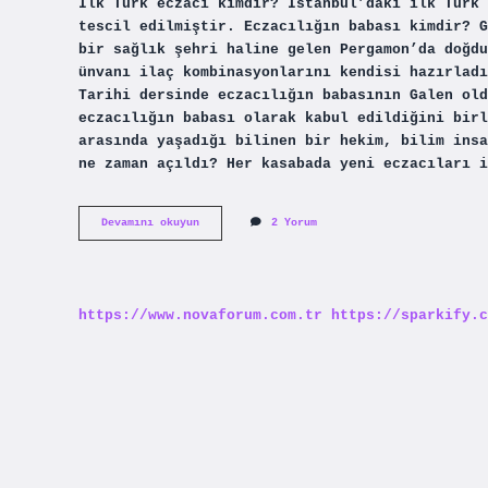
İlk Türk eczacı kimdir? İstanbul’daki ilk Türk 
tescil edilmiştir. Eczacılığın babası kimdir? G
bir sağlık şehri haline gelen Pergamon’da doğdu
ünvanı ilaç kombinasyonlarını kendisi hazırladı
Tarihi dersinde eczacılığın babasının Galen old
eczacılığın babası olarak kabul edildiğini birl
arasında yaşadığı bilinen bir hekim, bilim insa
ne zaman açıldı? Her kasabada yeni eczacıları i
Osmanlı
Devamını okuyun
2 Yorum
Imparatorluğunda
Eczane
Açan
Ilk
Türk
https://www.novaforum.com.tr
https://sparkify.c
Eczacı
Kimdir