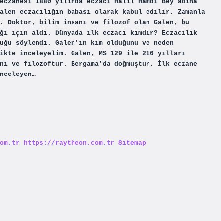
eczanesi 1880 yılında eczacı Halil Hamdi Bey adına
alen eczacılığın babası olarak kabul edilir. Zamanla
. Doktor, bilim insanı ve filozof olan Galen, bu
ğı için aldı. Dünyada ilk eczacı kimdir? Eczacılık
uğu söylendi. Galen’in kim olduğunu ve neden
ikte inceleyelim. Galen, MS 129 ile 216 yılları
nı ve filozoftur. Bergama’da doğmuştur. İlk eczane
nceleyen…
om.tr
https://raytheon.com.tr
Sitemap