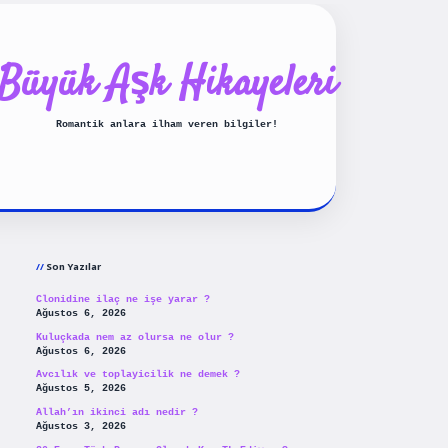
Büyük Aşk Hikayeleri
Romantik anlara ilham veren bilgiler!
Sidebar
ilbet yeni giriş
betexpergiris
Son Yazılar
Clonidine ilaç ne işe yarar ?
Ağustos 6, 2026
Kuluçkada nem az olursa ne olur ?
Ağustos 6, 2026
Avcılık ve toplayicilik ne demek ?
Ağustos 5, 2026
Allah’ın ikinci adı nedir ?
Ağustos 3, 2026