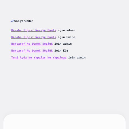
Son yorumlar
Kasaba Ilçesi Nereye Bağlı
için
admin
Kasaba Ilçesi Nereye Bağlı
için
Emine
Bertaraf Ne Demek Sözlük
için
admin
Bertaraf Ne Demek Sözlük
için
Köz
Yeni Ayda Ne Yapılır Ne Yapılmaz
için
admin
iş
betexpergiris.casino
betexper güncel giriş