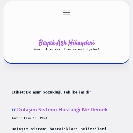
menüyü
Anasayfa
Gizlilik Politikası
aç
Yasal Uyarı
Hakkımızda
Büyük Aşk Hikayeleri
Romantik anlara ilham veren bilgiler!
Etiket:
Dolaşım bozukluğu tehlikeli midir
Dolaşım Sistemi Hastalığı Ne Demek
Tarih: Ekim 19, 2024
Dolaşım sistemi hastalıkları belirtileri