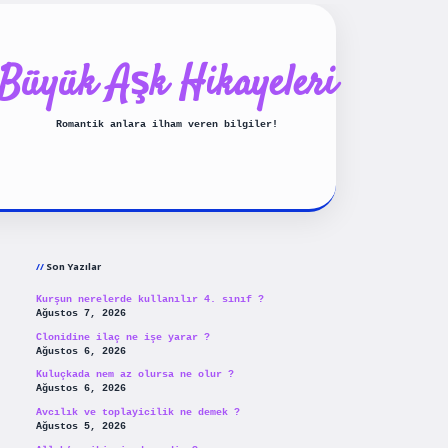
Büyük Aşk Hikayeleri
Romantik anlara ilham veren bilgiler!
Sidebar
ilbet yeni giriş
betexpergiris
Son Yazılar
Kurşun nerelerde kullanılır 4. sınıf ?
Ağustos 7, 2026
Clonidine ilaç ne işe yarar ?
Ağustos 6, 2026
Kuluçkada nem az olursa ne olur ?
Ağustos 6, 2026
Avcılık ve toplayicilik ne demek ?
Ağustos 5, 2026