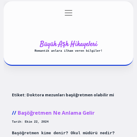
menüyü
Anasayfa
Gizlilik Politikası
aç
Yasal Uyarı
Hakkımızda
Büyük Aşk Hikayeleri
Romantik anlara ilham veren bilgiler!
Etiket:
Doktora mezunları başöğretmen olabilir mi
Başöğretmen Ne Anlama Gelir
Tarih: Ekim 22, 2024
Başöğretmen kime denir? Okul müdürü nedir?