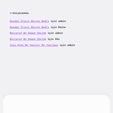
Son yorumlar
Kasaba Ilçesi Nereye Bağlı
için
admin
Kasaba Ilçesi Nereye Bağlı
için
Emine
Bertaraf Ne Demek Sözlük
için
admin
Bertaraf Ne Demek Sözlük
için
Köz
Yeni Ayda Ne Yapılır Ne Yapılmaz
için
admin
iş
betexpergiris.casino
betexper güncel giriş