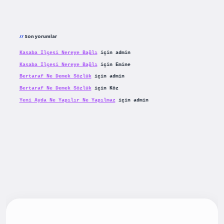
Son yorumlar
Kasaba Ilçesi Nereye Bağlı
için
admin
Kasaba Ilçesi Nereye Bağlı
için
Emine
Bertaraf Ne Demek Sözlük
için
admin
Bertaraf Ne Demek Sözlük
için
Köz
Yeni Ayda Ne Yapılır Ne Yapılmaz
için
admin
ş
betexpergiris.casino
betexper güncel giriş