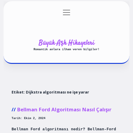
menüyü
Anasayfa
Gizlilik Politikası
aç
Yasal Uyarı
Hakkımızda
Büyük Aşk Hikayeleri
Romantik anlara ilham veren bilgiler!
Etiket:
Dijkstra algoritması ne işe yarar
Bellman Ford Algoritması Nasıl Çalışır
Tarih: Ekim 2, 2024
Bellman Ford algoritması nedir? Bellman-Ford