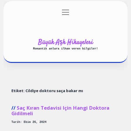
menüyü
Anasayfa
Gizlilik Politikası
aç
Yasal Uyarı
Hakkımızda
Büyük Aşk Hikayeleri
Romantik anlara ilham veren bilgiler!
Etiket:
Cildiye doktoru saça bakar mı
Saç Kıran Tedavisi Için Hangi Doktora
Gidilmeli
Tarih: Ekim 26, 2024