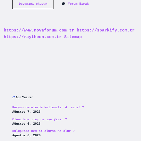
Saç
Devamını okuyun
Yorum Bırak
Kıran
Tedavisi
Için
Hangi
Doktora
https://www.novaforum.com.tr
https://sparkify.com.tr
Gidilmeli
https://raytheon.com.tr
Sitemap
Sidebar
Son Yazılar
Kurşun nerelerde kullanılır 4. sınıf ?
Ağustos 7, 2026
Clonidine ilaç ne işe yarar ?
Ağustos 6, 2026
Kuluçkada nem az olursa ne olur ?
Ağustos 6, 2026