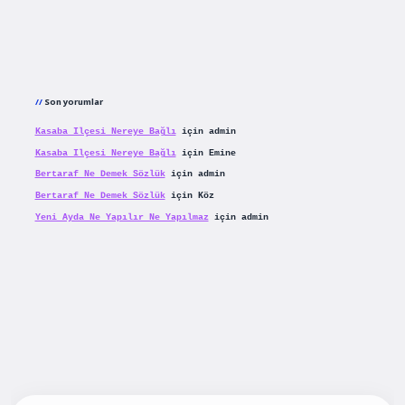
Son yorumlar
Kasaba Ilçesi Nereye Bağlı
için
admin
Kasaba Ilçesi Nereye Bağlı
için
Emine
Bertaraf Ne Demek Sözlük
için
admin
Bertaraf Ne Demek Sözlük
için
Köz
Yeni Ayda Ne Yapılır Ne Yapılmaz
için
admin
iş
betexpergiris.casino
betexper güncel giriş