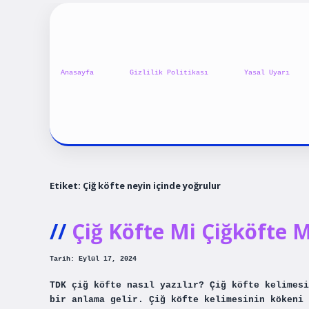
Anasayfa
Gizlilik Politikası
Yasal Uyarı
Etiket:
Çiğ köfte neyin içinde yoğrulur
Çiğ Köfte Mi Çiğköfte M
Tarih: Eylül 17, 2024
TDK çiğ köfte nasıl yazılır? Çiğ köfte kelimesi
bir anlama gelir. Çiğ köfte kelimesinin kökeni 