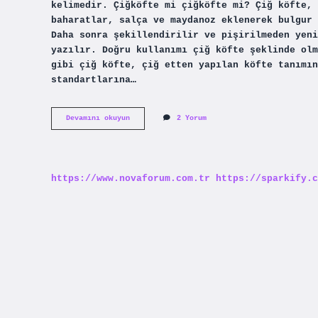
kelimedir. Çiğköfte mi çiğköfte mi? Çiğ köfte, 
baharatlar, salça ve maydanoz eklenerek bulgur 
Daha sonra şekillendirilir ve pişirilmeden yeni
yazılır. Doğru kullanımı çiğ köfte şeklinde olm
gibi çiğ köfte, çiğ etten yapılan köfte tanımın
standartlarına…
Çiğ
Devamını okuyun
2 Yorum
Köfte
Mi
Çiğköfte
Mi
https://www.novaforum.com.tr
https://sparkify.c