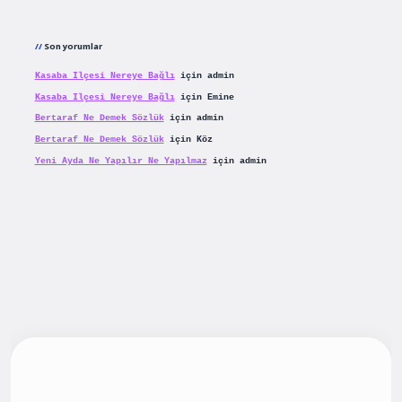
Son yorumlar
Kasaba Ilçesi Nereye Bağlı
için
admin
Kasaba Ilçesi Nereye Bağlı
için
Emine
Bertaraf Ne Demek Sözlük
için
admin
Bertaraf Ne Demek Sözlük
için
Köz
Yeni Ayda Ne Yapılır Ne Yapılmaz
için
admin
iş
betexpergiris.casino
betexper güncel giriş