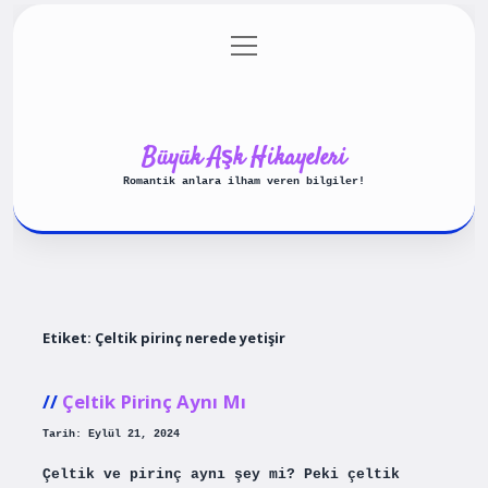
menüyü
Anasayfa
Gizlilik Politikası
aç
Yasal Uyarı
Hakkımızda
Büyük Aşk Hikayeleri
Romantik anlara ilham veren bilgiler!
Etiket:
Çeltik pirinç nerede yetişir
Çeltik Pirinç Aynı Mı
Tarih: Eylül 21, 2024
Çeltik ve pirinç aynı şey mi? Peki çeltik