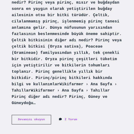
nedir? Pirinç veya pirinç, mısır ve buğdaydan
sonra en yaygın olarak yetiştirilen buğday
ailesinin otsu bir bitki türüdür. Çeltik,
cilalanmamış pirinç, işlenmemiş pirinç tanesi
anlamına gelir. Dünya nüfusunun yarısından
fazlasının beslenmesinde büyük öneme sahiptir.
Çeltik bitkisinin diğer adı nedir? Pirinç veya
çeltik bitkisi (Oryza sativa), Poaceae
(Gramineae) familyasından yıllık, tek çenekli
bir bitkidir. Oryza pirinç çeşitleri tüketim
için yetiştirilir ve bitkilerin tohumları
toplanır. Pirinç genellikle yıllık bir
bitkidir. Pirinç/pirinç bitkileri hakkında
bilgi ve kullanımlarWikifarmer › Ana Sayfa ›
TahıllarWikifarmer › Ana Sayfa › Tahıllar
Pirinç diğer adı nedir? Pirinç, Güney ve
Güneydoğu…
Çeltik
Devamını okuyun
2 Yorum
Pirinç
Aynı
Mı