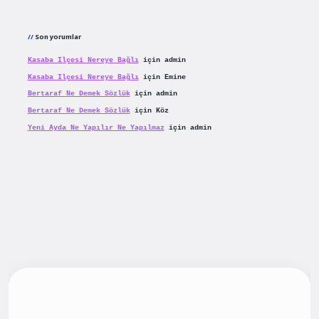
Son yorumlar
Kasaba Ilçesi Nereye Bağlı
için
admin
Kasaba Ilçesi Nereye Bağlı
için
Emine
Bertaraf Ne Demek Sözlük
için
admin
Bertaraf Ne Demek Sözlük
için
Köz
Yeni Ayda Ne Yapılır Ne Yapılmaz
için
admin
iş
betexpergiris.casino
betexper güncel giriş