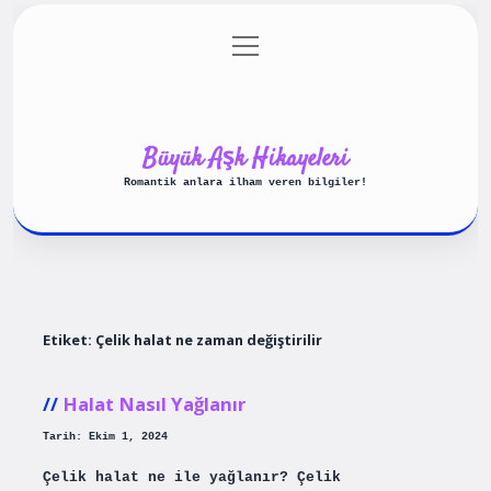
menüyü
Anasayfa
Gizlilik Politikası
aç
Yasal Uyarı
Hakkımızda
Büyük Aşk Hikayeleri
Romantik anlara ilham veren bilgiler!
Etiket:
Çelik halat ne zaman değiştirilir
Halat Nasıl Yağlanır
Tarih: Ekim 1, 2024
Çelik halat ne ile yağlanır? Çelik