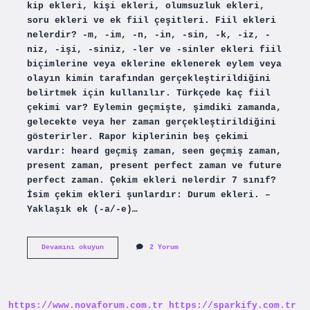
kip ekleri, kişi ekleri, olumsuzluk ekleri,
soru ekleri ve ek fiil çeşitleri. Fiil ekleri
nelerdir? -m, -im, -n, -in, -sin, -k, -iz, -
niz, -işi, -siniz, -ler ve -sinler ekleri fiil
biçimlerine veya eklerine eklenerek eylem veya
olayın kimin tarafından gerçekleştirildiğini
belirtmek için kullanılır. Türkçede kaç fiil
çekimi var? Eylemin geçmişte, şimdiki zamanda,
gelecekte veya her zaman gerçekleştirildiğini
gösterirler. Rapor kiplerinin beş çekimi
vardır: heard geçmiş zaman, seen geçmiş zaman,
present zaman, present perfect zaman ve future
perfect zaman. Çekim ekleri nelerdir 7 sınıf?
İsim çekim ekleri şunlardır: Durum ekleri. –
Yaklaşık ek (-a/-e)…
Fiil
Devamını okuyun
2 Yorum
Çekim
Ekleri
Kaça
Ayrılır
https://www.novaforum.com.tr
https://sparkify.com.tr