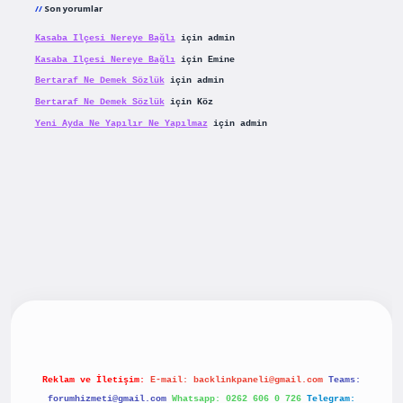
Son yorumlar
Kasaba Ilçesi Nereye Bağlı
için
admin
Kasaba Ilçesi Nereye Bağlı
için
Emine
Bertaraf Ne Demek Sözlük
için
admin
Bertaraf Ne Demek Sözlük
için
Köz
Yeni Ayda Ne Yapılır Ne Yapılmaz
için
admin
riş
betexpergiris.casino
betexper güncel giriş
Reklam ve İletişim:
E-mail:
backlinkpaneli@gmail.com
Teams:
forumhizmeti@gmail.com
Whatsapp: 0262 606 0 726
Telegram: