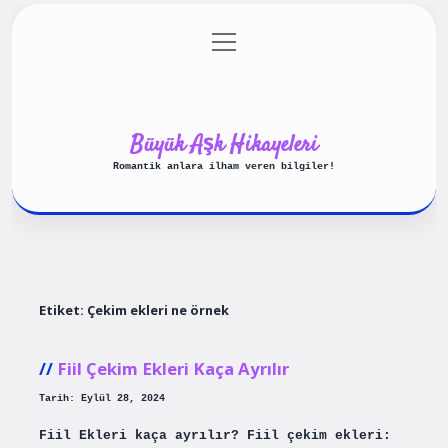
menüyü
Anasayfa
Gizlilik Politikası
aç
Yasal Uyarı
Hakkımızda
Büyük Aşk Hikayeleri
Romantik anlara ilham veren bilgiler!
Etiket:
Çekim ekleri ne örnek
Fiil Çekim Ekleri Kaça Ayrılır
Tarih: Eylül 28, 2024
Fiil Ekleri kaça ayrılır? Fiil çekim ekleri: