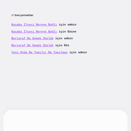
Son yorumlar
Kasaba Ilçesi Nereye Bağlı
için
admin
Kasaba Ilçesi Nereye Bağlı
için
Emine
Bertaraf Ne Demek Sözlük
için
admin
Bertaraf Ne Demek Sözlük
için
Köz
Yeni Ayda Ne Yapılır Ne Yapılmaz
için
admin
iş
betexpergiris.casino
betexper güncel giriş