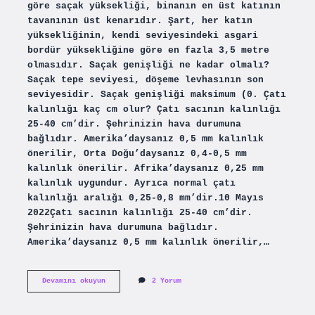
göre saçak yüksekliği, binanın en üst katının
tavanının üst kenarıdır. Şart, her katın
yüksekliğinin, kendi seviyesindeki asgari
bordür yüksekliğine göre en fazla 3,5 metre
olmasıdır. Saçak genişliği ne kadar olmalı?
Saçak tepe seviyesi, döşeme levhasının son
seviyesidir. Saçak genişliği maksimum (0. Çatı
kalınlığı kaç cm olur? Çatı sacının kalınlığı
25-40 cm’dir. Şehrinizin hava durumuna
bağlıdır. Amerika’daysanız 0,5 mm kalınlık
önerilir, Orta Doğu’daysanız 0,4-0,5 mm
kalınlık önerilir. Afrika’daysanız 0,25 mm
kalınlık uygundur. Ayrıca normal çatı
kalınlığı aralığı 0,25-0,8 mm’dir.10 Mayıs
2022Çatı sacının kalınlığı 25-40 cm’dir.
Şehrinizin hava durumuna bağlıdır.
Amerika’daysanız 0,5 mm kalınlık önerilir,…
Çatı
Devamını okuyun
2 Yorum
Saçak
Kaç
Cm