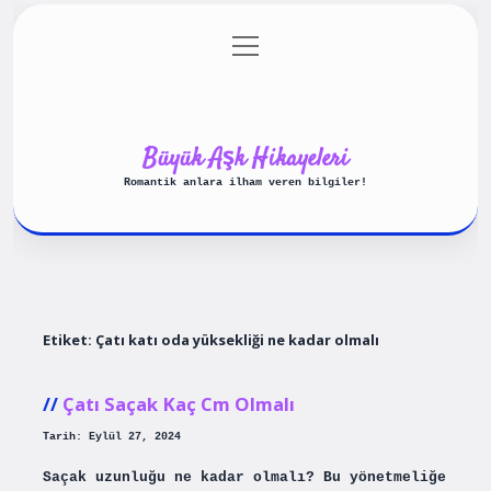
menüyü
Anasayfa
Gizlilik Politikası
aç
Yasal Uyarı
Hakkımızda
Büyük Aşk Hikayeleri
Romantik anlara ilham veren bilgiler!
Etiket:
Çatı katı oda yüksekliği ne kadar olmalı
Çatı Saçak Kaç Cm Olmalı
Tarih: Eylül 27, 2024
Saçak uzunluğu ne kadar olmalı? Bu yönetmeliğe